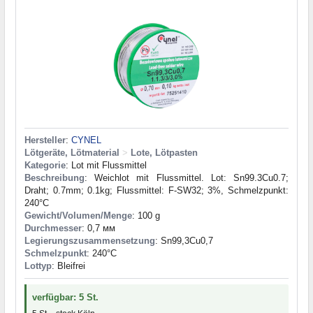
Hersteller
:
CYNEL
Lötgeräte, Lötmaterial
>
Lote, Lötpasten
Kategorie
: Lot mit Flussmittel
Beschreibung
: Weichlot mit Flussmittel. Lot: Sn99.3Cu0.7;
Draht; 0.7mm; 0.1kg; Flussmittel: F-SW32; 3%, Schmelzpunkt:
240°C
Gewicht/Volumen/Menge
: 100 g
Durchmesser
: 0,7 мм
Legierungszusammensetzung
: Sn99,3Cu0,7
Schmelzpunkt
: 240°С
Lottyp
: Bleifrei
verfügbar: 5 St.