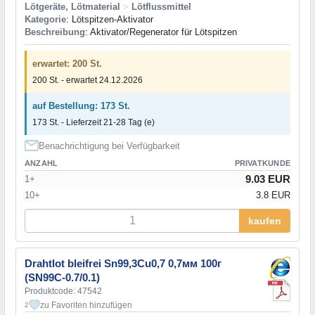
Lötgeräte, Lötmaterial
>
Lötflussmittel
Kategorie
: Lötspitzen-Aktivator
Beschreibung
: Aktivator/Regenerator für Lötspitzen
erwartet: 200 St.
200 St. - erwartet 24.12.2026
auf Bestellung: 173 St.
173 St. - Lieferzeit 21-28 Tag (e)
Benachrichtigung bei Verfügbarkeit
ANZAHL
PRIVATKUNDE
9.03 EUR
1+
10+
3.8 EUR
kaufen
Drahtlot bleifrei Sn99,3Cu0,7 0,7мм 100г
(SN99C-0.7/0.1)
Produktcode: 47542
zu Favoriten hinzufügen
2