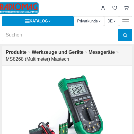
KATALOG
Privatkunde
DE
Togg
navi
Produkte
>
Werkzeuge und Geräte
>
Messgeräte
>
MS8268 (Multimeter) Mastech