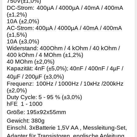
750V(±1,0%)
DC
-
Strom
:
400µА / 4000µА / 40
m
А / 400
m
А
(±1,2%)
10А (±2,0%)
AC
-
Strom
: 400µА / 4000µА / 40
m
А / 400
m
А
(±1,5%)
10А (±3,0%)
Widerstand: 400Ohm / 4 kOhm / 40 kOhm /
400 kOhm / 4
М
Ohm (±1,2%)
40
М
Ohm (±2,0%)
Kapazität: 4nF (±5,0%); 40nF / 400nF / 4µF /
40µF / 200µF (±3,0%)
Frequenz:
100Hz / 1000Hz / 10
к
Hz /200kHz
(±2,0%)
Duty Cycle: 5
- 9
5
% (±3,0%)
hFE
1 - 1000
Größe: 195x92x55mm
Gewicht: 380g
Einschl. 3xBatterie 1,5V AA , Messleitung-Set,
Adapter für Transistoren, englische Anleitung