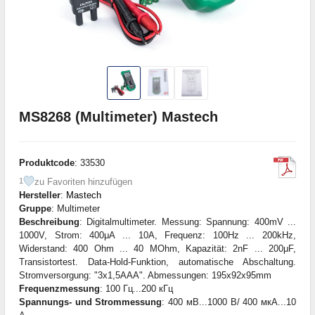
MS8268 (Multimeter) Mastech
Produktcode
: 33530
zu Favoriten hinzufügen
1
Hersteller
:
Mastech
Gruppe
: Multimeter
Beschreibung
: Digitalmultimeter. Messung: Spannung: 400mV ...
1000V, Strom: 400μA ... 10A, Frequenz: 100Hz ... 200kHz,
Widerstand: 400 Ohm ... 40 MOhm, Kapazität: 2nF ... 200μF,
Transistortest. Data-Hold-Funktion, automatische Abschaltung.
Stromversorgung: "3x1,5AAA". Abmessungen: 195x92x95mm
Frequenzmessung
: 100 Гц...200 кГц
Spannungs- und Strommessung
: 400 мВ...1000 В/ 400 мкА...10