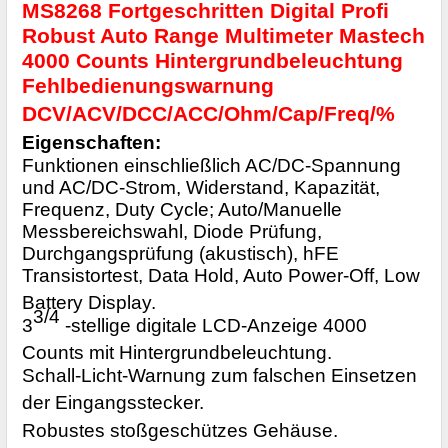
MS8268 Fortgeschritten Digital Profi
Robust Auto Range Multimeter Mastech
4000 Counts Hintergrundbeleuchtung
Fehlbedienungswarnung
DCV/ACV/DCC/ACC/Ohm/Cap/Freq/%
Eigenschaften:
Funktionen einschließlich AC/DC-Spannung
und AC/DC-Strom, Widerstand, Kapazität,
Frequenz, Duty Cycle; Auto/Manuelle
Messbereichswahl, Diode Prüfung,
Durchgangsprüfung (akustisch), hFE
Transistortest, Data Hold, Auto Power-Off, Low
Battery Display.
3/4
3
-stellige digitale LCD-Anzeige 4000
Counts mit Hintergrundbeleuchtung.
Schall-Licht-Warnung zum falschen Einsetzen
der Eingangsstecker.
Robustes stoßgeschützes Gehäuse.