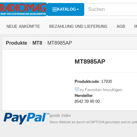
KATALOG
NEUE ANKÜNFTE
BEZAHLUNG UND LIEFERUNG
AGB
I
Produkte
>
MT8
>
MT8985AP
MT8985AP
Produktcode
: 17930
zu Favoriten hinzufügen
Hersteller
:
8542 39 90 00
goods index
Diese Website ist durch reCAPTCHA geschützt und es gel