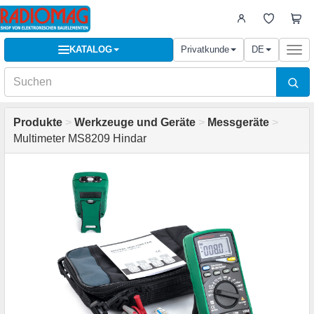
KATALOG
Privatkunde
DE
Togg
navi
Produkte
>
Werkzeuge und Geräte
>
Messgeräte
>
Multimeter MS8209 Hindar