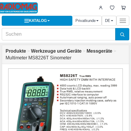
KATALOG
Privatkunde
DE
Togg
navi
Produkte
>
Werkzeuge und Geräte
>
Messgeräte
>
Multimeter MS8226T Sinometer