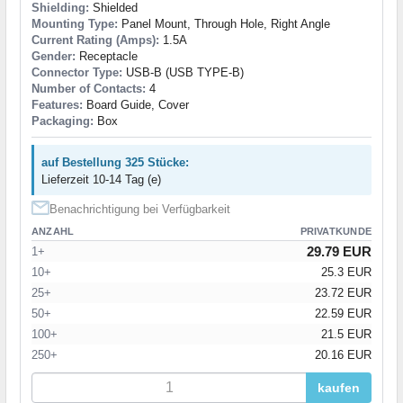
Shielding:
Shielded
Mounting Type:
Panel Mount, Through Hole, Right Angle
Current Rating (Amps):
1.5A
Gender:
Receptacle
Connector Type:
USB-B (USB TYPE-B)
Number of Contacts:
4
Features:
Board Guide, Cover
Packaging:
Box
auf Bestellung 325 Stücke:
Lieferzeit 10-14 Tag (e)
Benachrichtigung bei Verfügbarkeit
ANZAHL
PRIVATKUNDE
29.79 EUR
1+
10+
25.3 EUR
25+
23.72 EUR
50+
22.59 EUR
100+
21.5 EUR
250+
20.16 EUR
kaufen