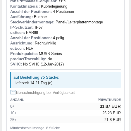
rohsPhthalatesCompliant:
YES
Kontaktmaterial:
Kupferlegierung
Anzahl der Positionen:
4 Positionen
Ausführung:
Buchse
Steckverbindermontage:
Panel-/Leiterplattenmontage
IP-Schutzart:
IP67
usEccn:
EAR99
Anzahl der Positionen:
4-polig
Ausrichtung:
Rechtwinklig
euEccn:
NLR
Produktpalette:
MUSB Series
productTraceability:
No
SVHC:
No SVHC (12-Jan-2017)
auf Bestellung 75 Stücke:
Lieferzeit 14-21 Tag (e)
Benachrichtigung bei Verfügbarkeit
ANZAHL
PRIVATKUNDE
31.87 EUR
8+
10+
25.23 EUR
25+
21.8 EUR
Mindestbestellmenge: 8 Stücke