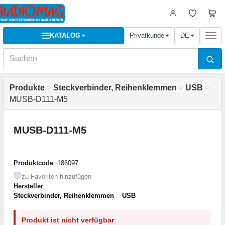
KATALOG
Privatkunde
DE
Togg
navi
Produkte
>
Steckverbinder, Reihenklemmen
>
USB
>
MUSB-D111-M5
MUSB-D111-M5
Produktcode
: 186097
zu Favoriten hinzufügen
Hersteller
:
Steckverbinder, Reihenklemmen
>
USB
Produkt ist nicht verfügbar