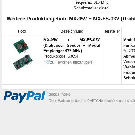
Frequenz
: 315 МГц
Schnittstelle
: digital
Weitere Produktangebote MX-05V + MX-FS-03V (Draht
Foto
Bezeichnung
Hersteller
MX-05V + MX-FS-03V
Modul
(Drahtloser Sender + Modul
Funkt
Empfänger 433 MHz)
20-200
Produktcode: 53654
Abme
Verso
zu Favoriten hinzufügen
2
Verbi
Frequ
Schnit
goods index
Diese Website ist durch reCAPTCHA geschützt und es gel