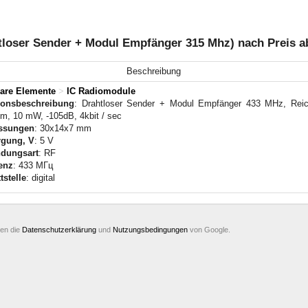
loser Sender + Modul Empfänger 315 Mhz) nach Preis a
Beschreibung
are Elemente
>
IC Radiomodule
ionsbeschreibung
: Drahtloser Sender + Modul Empfänger 433 MHz, Reic
m, 10 mW, -105dB, 4kbit / sec
ssungen
: 30x14x7 mm
rgung, V
: 5 V
ndungsart
: RF
enz
: 433 МГц
tstelle
: digital
ten die
Datenschutzerklärung
und
Nutzungsbedingungen
von Google.