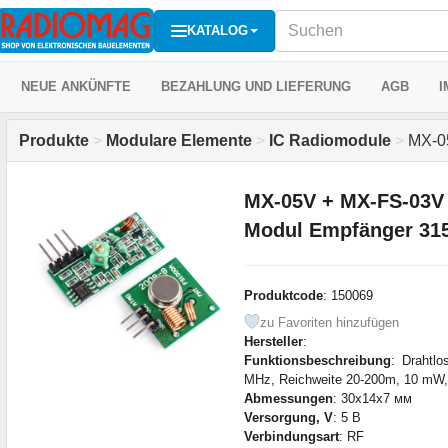
KATALOG
NEUE ANKÜNFTE
BEZAHLUNG UND LIEFERUNG
AGB
I
Produkte
>
Modulare Elemente
>
IC Radiomodule
>
MX-05
MX-05V + MX-FS-03V 
Modul Empfänger 31
Produktcode
: 150069
zu Favoriten hinzufügen
Hersteller
:
Funktionsbeschreibung
: Drahtl
MHz, Reichweite 20-200m, 10 mW, 
Abmessungen
: 30x14x7 мм
Versorgung, V
: 5 В
Verbindungsart
: RF