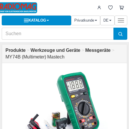
KATALOG
Privatkunde
DE
Togg
navi
Produkte
>
Werkzeuge und Geräte
>
Messgeräte
>
MY74B (Multimeter) Mastech