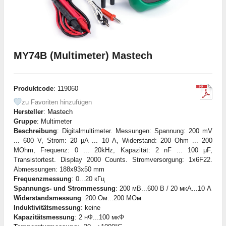
MY74B (Multimeter) Mastech
Produktcode
: 119060
zu Favoriten hinzufügen
Hersteller
:
Mastech
Gruppe
: Multimeter
Beschreibung
: Digitalmultimeter. Messungen: Spannung: 200 mV
... 600 V, Strom: 20 μA ... 10 A, Widerstand: 200 Ohm ... 200
MOhm, Frequenz: 0 ... 20kHz, Kapazität: 2 nF ... 100 μF,
Transistortest. Display 2000 Counts. Stromversorgung: 1x6F22.
Abmessungen: 188x93x50 mm
Frequenzmessung
: 0...20 кГц
Spannungs- und Strommessung
: 200 мВ...600 В / 20 мкА...10 А
Widerstandsmessung
: 200 Ом...200 МОм
Induktivitätsmessung
: keine
Kapazitätsmessung
: 2 нФ...100 мкФ