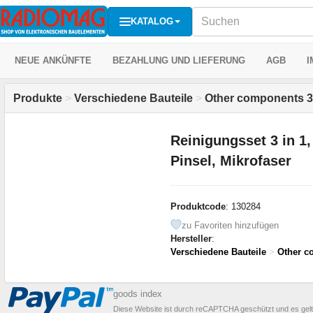
KATALOG
NEUE ANKÜNFTE
BEZAHLUNG UND LIEFERUNG
AGB
I
Produkte
>
Verschiedene Bauteile
>
Other components 3
Reinigungsset 3 in 1,
Pinsel, Mikrofaser
Produktcode
: 130284
zu Favoriten hinzufügen
Hersteller
:
Verschiedene Bauteile
>
Other c
goods index
Diese Website ist durch reCAPTCHA geschützt und es gel