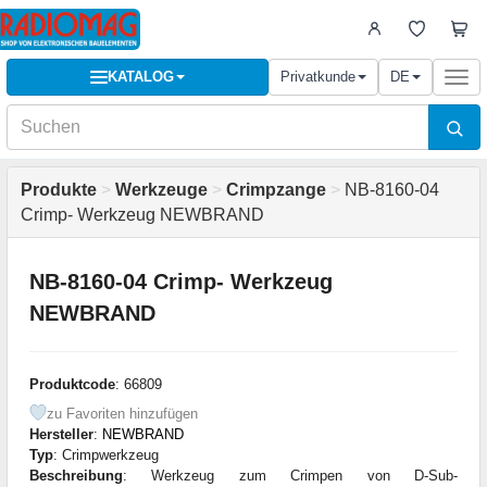
KATALOG
Privatkunde
DE
Togg
navi
Produkte
>
Werkzeuge
>
Crimpzange
>
NB-8160-04
Crimp- Werkzeug NEWBRAND
NB-8160-04 Crimp- Werkzeug
NEWBRAND
Produktcode
: 66809
zu Favoriten hinzufügen
Hersteller
:
NEWBRAND
Typ
: Crimpwerkzeug
Beschreibung
: Werkzeug zum Crimpen von D-Sub-