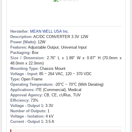
Hersteller
:
MEAN WELL USA Inc.
Description:
AC/DC CONVERTER 3.3V 12W
Power (Watts):
12W
Features:
Adjustable Output, Universal Input
Packaging:
Box
Size / Dimension:
2.76" L x 1.89" W x 0.87" H (70.0mm x
48.0mm x 22.0mm)
Mounting Type:
Chassis Mount
Voltage - Input:
85 ~ 264 VAC, 120 ~ 370 VDC
Type:
Open Frame
Operating Temperature:
-20°C ~ 70°C (With Derating)
Applications:
ITE (Commercial), Medical
Approval Agency:
CB, CE, cURus, TUV
Efficiency:
73%
Voltage - Output 1:
3.3V
Number of Outputs:
1
Voltage - Isolation:
4 kV
Current - Output 1:
3.5 A