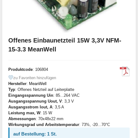
Offenes Einbaunetzteil 15W 3,3V NFM-
15-3.3 MeanWell
Produktcode
: 106804
zu Favoriten hinzufügen
Hersteller
:
MeanWell
Typ
: Offenes Netzteil auf Leiterplatte
Eingangsspannung Uin
: 85...264 VAC
Ausgangsspannung Uout, V
: 3,3 V
Ausgangsstrom Iout, A
: 3,5 A
Leistung max, W
: 15 W
Abmessungen
: 70x48x22 mm
Wirkungsgrad und Arbeitstemperatur
: 73%, -20...70°C
auf Bestellung: 1 St.