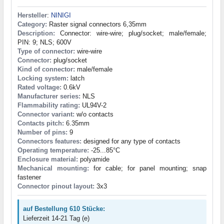
Hersteller
:
NINIGI
Category:
Raster signal connectors 6,35mm
Description:
Connector: wire-wire; plug/socket; male/female;
PIN: 9; NLS; 600V
Type of connector:
wire-wire
Connector:
plug/socket
Kind of connector:
male/female
Locking system:
latch
Rated voltage:
0.6kV
Manufacturer series:
NLS
Flammability rating:
UL94V-2
Connector variant:
w/o contacts
Contacts pitch:
6.35mm
Number of pins:
9
Connectors features:
designed for any type of contacts
Operating temperature:
-25...85°C
Enclosure material:
polyamide
Mechanical mounting:
for cable; for panel mounting; snap
fastener
Connector pinout layout:
3x3
auf Bestellung 610 Stücke:
Lieferzeit 14-21 Tag (e)