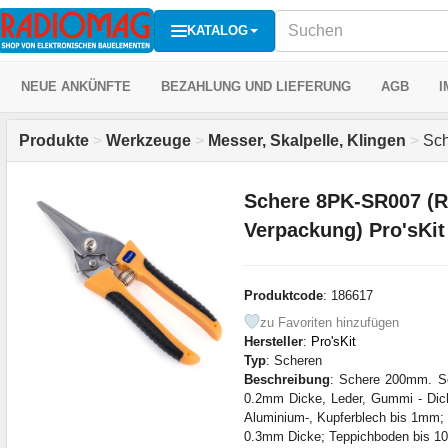
KATALOG
NEUE ANKÜNFTE
BEZAHLUNG UND LIEFERUNG
AGB
I
Produkte
>
Werkzeuge
>
Messer, Skalpelle, Klingen
>
Sch
Schere 8PK-SR007 (R
Verpackung) Pro'sKit
Produktcode
: 186617
zu Favoriten hinzufügen
Hersteller
:
Pro'sKit
Typ
: Scheren
Beschreibung
: Schere 200mm. Sc
0.2mm Dicke, Leder, Gummi - Di
Aluminium-, Kupferblech bis 1mm; 
0.3mm Dicke; Teppichboden bis 10