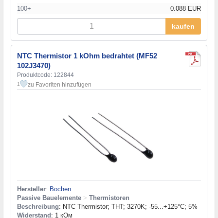
100+
0.088 EUR
kaufen
NTC Thermistor 1 kOhm bedrahtet (MF52
102J3470)
Produktcode: 122844
zu Favoriten hinzufügen
1
Hersteller
:
Bochen
Passive Bauelemente
>
Thermistoren
Beschreibung
: NTC Thermistor; THT; 3270K; -55...+125°C; 5%
Widerstand
: 1 кОм