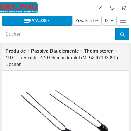
KATALOG
Privatkunde
DE
Togg
navi
Produkte
>
Passive Bauelemente
>
Thermistoren
>
NTC Thermistor 470 Ohm bedrahtet (MF52 471J3950)
Bochen