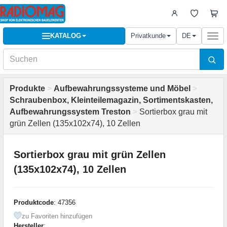
KATALOG
Privatkunde
DE
Togg
navi
Produkte
>
Aufbewahrungssysteme und Möbel
>
Schraubenbox, Kleinteilemagazin, Sortimentskasten,
Aufbewahrungssystem Treston
>
Sortierbox grau mit
grün Zellen (135x102x74), 10 Zellen
Sortierbox grau mit grün Zellen
(135x102x74), 10 Zellen
Produktcode
: 47356
zu Favoriten hinzufügen
Hersteller
: