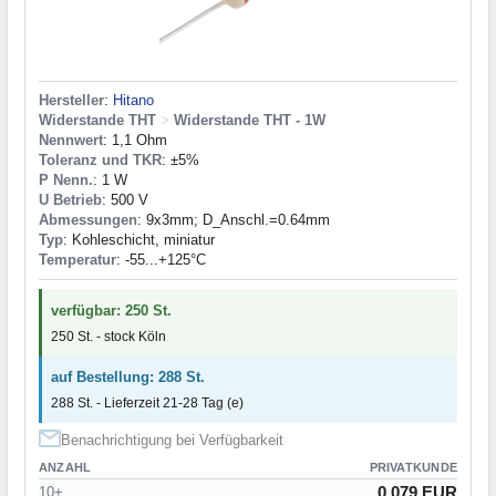
Hersteller
:
Hitano
Widerstande THT
>
Widerstande THT - 1W
Nennwert
: 1,1 Ohm
Toleranz und TKR
: ±5%
P Nenn.
: 1 W
U Betrieb
: 500 V
Abmessungen
: 9x3mm; D_Anschl.=0.64mm
Typ
: Kohleschicht, miniatur
Temperatur
: -55...+125°C
verfügbar: 250 St.
250 St. - stock Köln
auf Bestellung: 288 St.
288 St. - Lieferzeit 21-28 Tag (e)
Benachrichtigung bei Verfügbarkeit
ANZAHL
PRIVATKUNDE
0.079 EUR
10+