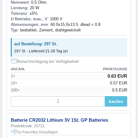
Nennwert
: 0,5 Ohm
Leistung
: 20 W
Toleranz
: ±5%
U Betriebs. max., V
: 1000 V
Abmessungen, mm
: 60.0x15.0x13.5; dlead = 0.8
Typ
: bedrahtet, Zement, drahtgewickelt
auf Bestellung: 297 St.
297 St. - Lieferzeit 21-28 Tag (e)
Benachrichtigung bei Verfügbarkeit
ANZAHL
PRIVATKUNDE
0.63 EUR
1+
10+
0.57 EUR
100+
0.5 EUR
kaufen
Batterie CR2032 Lithium 3V 1St. GP Batteries
Produktcode: 25721
zu Favoriten hinzufügen
1