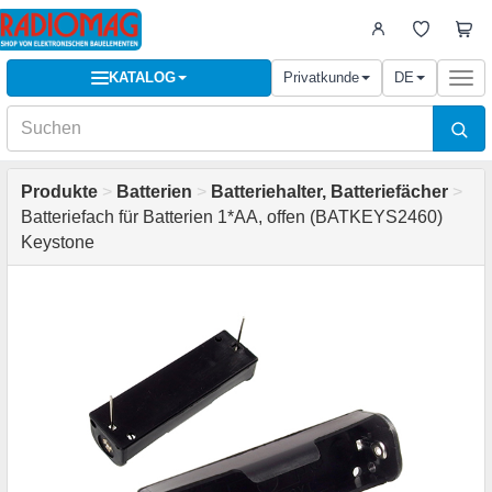
KATALOG
Privatkunde
DE
Togg
navi
Produkte
>
Batterien
>
Batteriehalter, Batteriefächer
>
Batteriefach für Batterien 1*AA, offen (BATKEYS2460)
Keystone