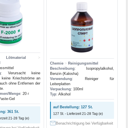
 Lötmaterial
>
l
Chemie
>
Reinigungsmittel
ussmittel
Beschreibung
: Isopropylalkohol,
g
: Verursacht keine
Benzin (Kalosha)
d keine Kriechströme an
Verwendung
: Reiniger für
 auch ohne Entfernen der
Leiterplatten
te.
Verpackung
: 100ml
umen/Menge
: 20 г
Typ
: Alkohol
Paste-Gel
auf Bestellung: 127 St.
ung: 361 St.
127 St. - Lieferzeit 21-28 Tag (e)
erzeit 21-28 Tag (e)
Benachrichtigung bei Verfügbarkeit
tigung bei Verfügbarkeit