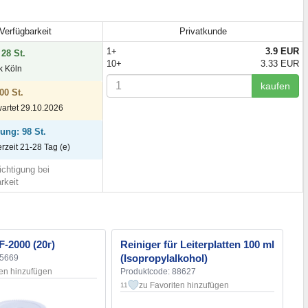
Verfügbarkeit
Privatkunde
1+
3.9 EUR
 28 St.
10+
3.33 EUR
ck Köln
kaufen
00 St.
wartet 29.10.2026
lung: 98 St.
ferzeit 21-28 Tag (e)
chtigung bei
rkeit
F-2000 (20г)
Reiniger für Leiterplatten 100 ml
(Isopropylalkohol)
35669
ten hinzufügen
Produktcode: 88627
zu Favoriten hinzufügen
11