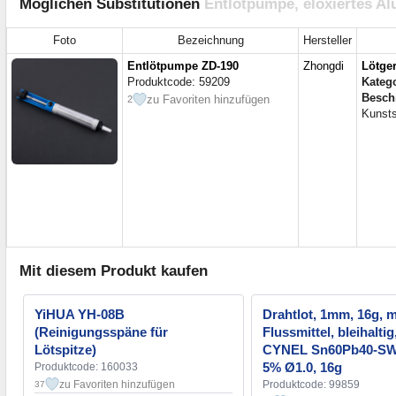
Möglichen Substitutionen
Entlötpumpe, eloxiertes Al
Foto
Bezeichnung
Hersteller
Entlötpumpe ZD-190
Zhongdi
Lötger
Produktcode: 59209
Kateg
Besch
zu Favoriten hinzufügen
2
Kunsts
Mit diesem Produkt kaufen
YiHUA YH-08B
Drahtlot, 1mm, 16g, m
(Reinigungsspäne für
Flussmittel, bleihaltig
Lötspitze)
CYNEL Sn60Pb40-SW
5% Ø1.0, 16g
Produktcode: 160033
zu Favoriten hinzufügen
Produktcode: 99859
37