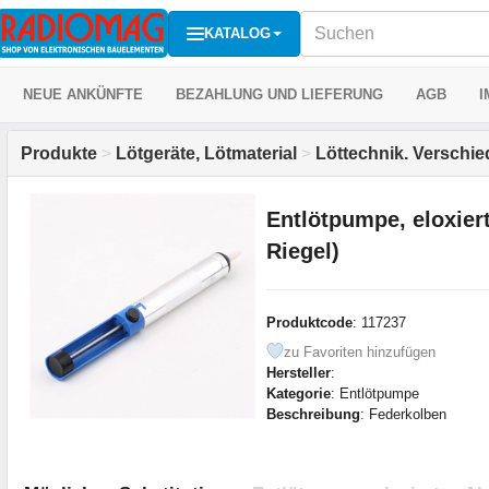
KATALOG
NEUE ANKÜNFTE
BEZAHLUNG UND LIEFERUNG
AGB
I
Produkte
>
Lötgeräte, Lötmaterial
>
Löttechnik. Verschi
Entlötpumpe, eloxier
Riegel)
Produktcode
: 117237
zu Favoriten hinzufügen
Hersteller
:
Kategorie
: Entlötpumpe
Beschreibung
: Federkolben