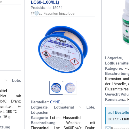
LC60-1.00/0.1)
en
Produktcode: 15924
zu Favoriten hinzufügen
27
Lötgeräte,
Lötflussmitte
Kategorie
: Fl
Beschreibun
Korrosion un
>
Lote,
der Lötstelle,
Flussmittelres
ittel
Gewicht/Vol
hlot mit
Konsistenz
: 
Pb40; Draht;
Hersteller
:
CYNEL
smittel: F-
Lötgeräte, Lötmaterial
>
Lote,
kt: 190 °C
Lötpasten
auf Bestell
e
: 16 g
Kategorie
: Lot mit Flussmittel
361 St. - Lief
Beschreibung
: Weichlot mit
tzung
:
Flussmittel. Lot: Sn60Pb40; Draht;
Benachrich