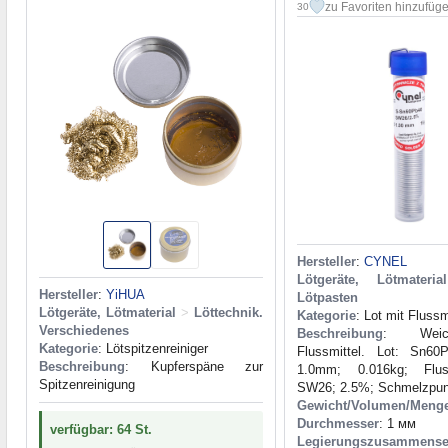
zu Favoriten hinzufüg
30
Hersteller
:
CYNEL
Lötgeräte, Lötmaterial
Hersteller
:
YiHUA
Lötpasten
Lötgeräte, Lötmaterial
>
Löttechnik.
Kategorie
: Lot mit Flussm
Verschiedenes
Beschreibung
: Weic
Kategorie
: Lötspitzenreiniger
Flussmittel. Lot: Sn60
Beschreibung
: Kupferspäne zur
1.0mm; 0.016kg; Flus
Spitzenreinigung
SW26; 2.5%; Schmelzpun
Gewicht/Volumen/Meng
Durchmesser
: 1 мм
verfügbar: 64 St.
Legierungszusammense