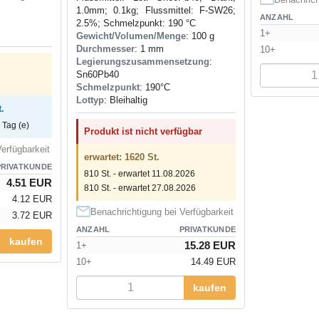
1.0mm; 0.1kg; Flussmittel: F-SW26;
ANZAHL
2.5%; Schmelzpunkt: 190 °C
1+
Gewicht/Volumen/Menge
: 100 g
Durchmesser
: 1 mm
10+
Legierungszusammensetzung
:
Sn60Pb40
Schmelzpunkt
: 190°С
Lottyp
: Bleihaltig
.
 Tag (e)
Produkt ist nicht verfügbar
erfügbarkeit
erwartet: 1620 St.
PRIVATKUNDE
810 St. - erwartet 11.08.2026
4.51 EUR
810 St. - erwartet 27.08.2026
4.12 EUR
Benachrichtigung bei Verfügbarkeit
3.72 EUR
ANZAHL
PRIVATKUNDE
kaufen
15.28 EUR
1+
10+
14.49 EUR
kaufen