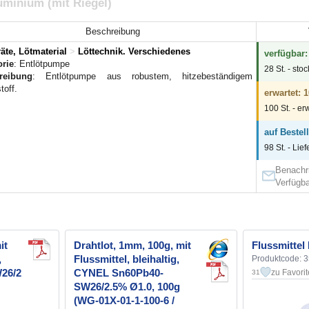
uminium (mit Riegel)
Beschreibung
äte, Lötmaterial
>
Löttechnik. Verschiedenes
verfügbar:
orie
: Entlötpumpe
28 St. - sto
reibung
: Entlötpumpe aus robustem, hitzebeständigem
toff.
erwartet: 1
100 St. - er
auf Bestel
98 St. - Lie
Benachri
Verfügba
it
Drahtlot, 1mm, 100g, mit
Flussmittel 
,
Flussmittel, bleihaltig,
Produktcode: 
26/2
CYNEL Sn60Pb40-
zu Favori
31
SW26/2.5% Ø1.0, 100g
(WG-01X-01-1-100-6 /