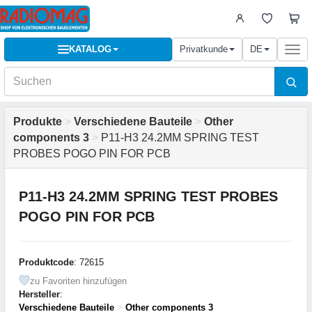
KATALOG
Privatkunde
DE
Togg
navi
Produkte
>
Verschiedene Bauteile
>
Other
components 3
>
P11-H3 24.2MM SPRING TEST
PROBES POGO PIN FOR PCB
P11-H3 24.2MM SPRING TEST PROBES
POGO PIN FOR PCB
Produktcode
: 72615
zu Favoriten hinzufügen
Hersteller
:
Verschiedene Bauteile
>
Other components 3