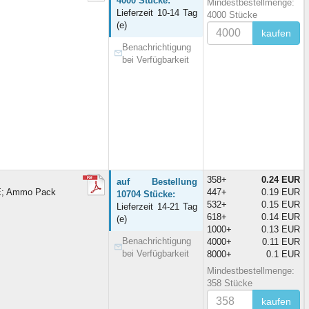
4000 Stücke:
Mindestbestellmenge:
Lieferzeit 10-14 Tag
4000 Stücke
(e)
kaufen
Benachrichtigung
bei Verfügbarkeit
358+
0.24 EUR
auf Bestellung
KE; Ammo Pack
447+
0.19 EUR
10704 Stücke:
532+
0.15 EUR
Lieferzeit 14-21 Tag
618+
0.14 EUR
(e)
1000+
0.13 EUR
Benachrichtigung
4000+
0.11 EUR
bei Verfügbarkeit
8000+
0.1 EUR
Mindestbestellmenge:
358 Stücke
kaufen