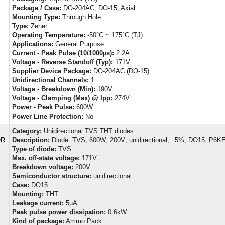
Package / Case:
DO-204AC, DO-15, Axial
Mounting Type:
Through Hole
Type:
Zener
Operating Temperature:
-50°C ~ 175°C (TJ)
Applications:
General Purpose
Current - Peak Pulse (10/1000µs):
2.2A
Voltage - Reverse Standoff (Typ):
171V
Supplier Device Package:
DO-204AC (DO-15)
Unidirectional Channels:
1
Voltage - Breakdown (Min):
190V
Voltage - Clamping (Max) @ Ipp:
274V
Power - Peak Pulse:
600W
Power Line Protection:
No
Category:
Unidirectional TVS THT diodes
OR
Description:
Diode: TVS; 600W; 200V; unidirectional; ±5%; DO15; P6
Type of diode:
TVS
Max. off-state voltage:
171V
Breakdown voltage:
200V
Semiconductor structure:
unidirectional
Case:
DO15
Mounting:
THT
Leakage current:
5µA
Peak pulse power dissipation:
0.6kW
Kind of package:
Ammo Pack