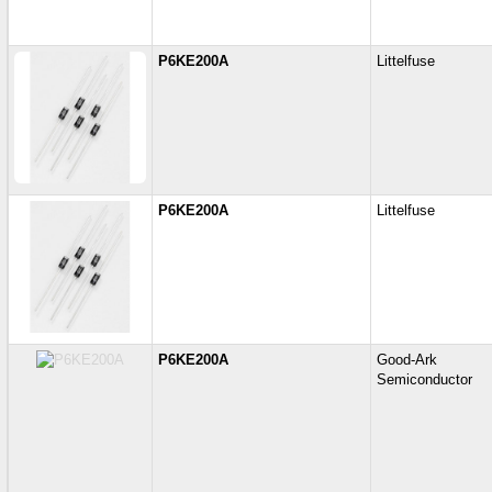
P6KE200A
Littelfuse
P6KE200A
Littelfuse
P6KE200A
Good-Ark
Semiconductor