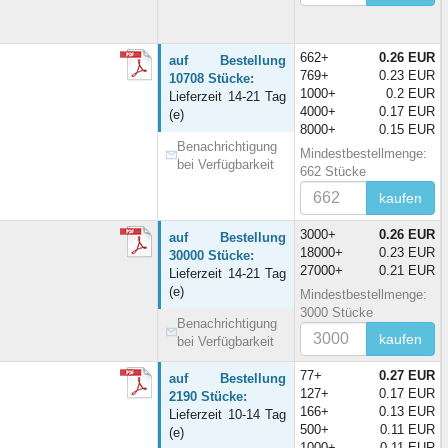
662+
0.26 EUR
auf Bestellung
769+
0.23 EUR
10708 Stücke:
1000+
0.2 EUR
Lieferzeit 14-21 Tag
4000+
0.17 EUR
(e)
8000+
0.15 EUR
Benachrichtigung
Mindestbestellmenge:
bei Verfügbarkeit
662 Stücke
kaufen
3000+
0.26 EUR
auf Bestellung
18000+
0.23 EUR
30000 Stücke:
27000+
0.21 EUR
Lieferzeit 14-21 Tag
(e)
Mindestbestellmenge:
3000 Stücke
Benachrichtigung
kaufen
bei Verfügbarkeit
77+
0.27 EUR
auf Bestellung
127+
0.17 EUR
2190 Stücke:
166+
0.13 EUR
Lieferzeit 10-14 Tag
500+
0.11 EUR
(e)
1000+
0.11 EUR