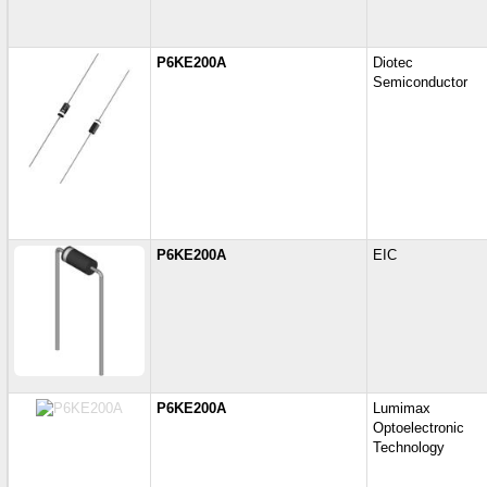
P6KE200A
Diotec
Semiconductor
P6KE200A
EIC
P6KE200A
Lumimax
Optoelectronic
Technology