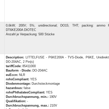
0,6kW; 200V; 5%; unidirectional; DO15; THT; packing: amm
DT6KE200A DIOTEC
Anzahl je Verpackung: 500 Stücke
Description:
LITTELFUSE - P6KE200A - TVS-Diode, P6KE, Unidirektio
DO-204AC, 2 Pin(s)
tariffCode:
85411000
Bauform - Diode:
DO-204AC
euEccn:
NLR
rohsCompliant:
YES
Diodenmontage:
Durchsteckmontage
hazardous:
false
rohsPhthalatesCompliant:
YES
Durchbruchspannung, min.:
190V
Qualifikation:
-
Durchbruchspannung, max.:
210V