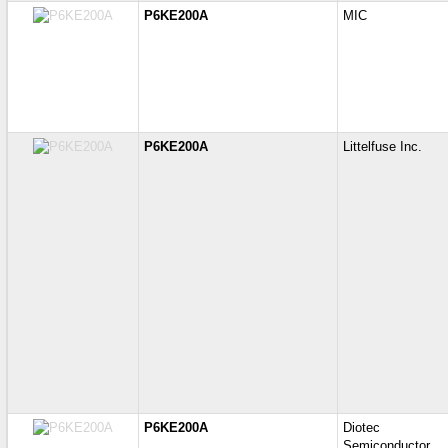
P6KE200A
MIC
P6KE200A
Littelfuse Inc.
P6KE200A
Diotec
Semiconductor