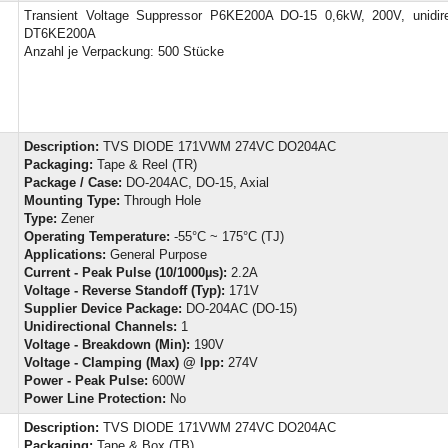
Transient Voltage Suppressor P6KE200A DO-15 0,6kW, 200V, unidir
DT6KE200A
Anzahl je Verpackung: 500 Stücke
Description:
TVS DIODE 171VWM 274VC DO204AC
Packaging:
Tape & Reel (TR)
Package / Case:
DO-204AC, DO-15, Axial
Mounting Type:
Through Hole
Type:
Zener
Operating Temperature:
-55°C ~ 175°C (TJ)
Applications:
General Purpose
Current - Peak Pulse (10/1000µs):
2.2A
Voltage - Reverse Standoff (Typ):
171V
Supplier Device Package:
DO-204AC (DO-15)
Unidirectional Channels:
1
Voltage - Breakdown (Min):
190V
Voltage - Clamping (Max) @ Ipp:
274V
Power - Peak Pulse:
600W
Power Line Protection:
No
Description:
TVS DIODE 171VWM 274VC DO204AC
Packaging:
Tape & Box (TB)