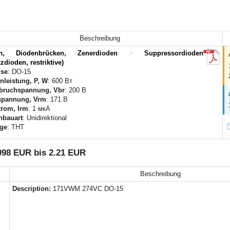
Beschreibung
en, Diodenbrücken, Zenerdioden
>
Suppressordioden
zdioden, restriktive)
se
: DO-15
nleistung, P, W
: 600 Вт
bruchspannung, Vbr
: 200 В
spannung, Vrm
: 171 В
trom, Irm
: 1 мкА
nbauart
: Unidirektional
ge
: THT
098 EUR bis 2.21 EUR
Beschreibung
Description:
171VWM 274VC DO-15