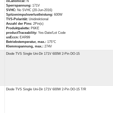
isCanonical:
N
Sperrspannung:
171V
SVHC:
No SVHC (20-Jun-2016)
Spitzenimpulsverlustleistung:
600W
TVS-Polarität:
Unidirektional
Anzahl der Pins:
2Pin(s)
Produktpalette:
P6KE
productTraceability:
Yes-Date/Lot Code
usEccn:
EAR99
Betriebstemperatur, max.:
175°C
Klemmspannung, max.:
274V
Diode TVS Single Uni-Dir 171V 600W 2-Pin DO-15
Diode TVS Single Uni-Dir 171V 600W 2-Pin DO-15 T/R