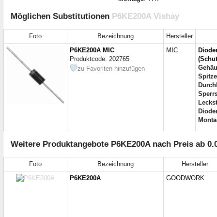
Möglichen Substitutionen
P6KE200A Vishay
Foto
Bezeichnung
Hersteller
P6KE200A MIC
MIC
Diod
Produktcode: 202765
(Schut
Gehäu
zu Favoriten hinzufügen
Spitze
Durch
Sperr
Lecks
Diode
Monta
Weitere Produktangebote P6KE200A nach Preis ab 0.
Foto
Bezeichnung
Hersteller
P6KE200A
GOODWORK