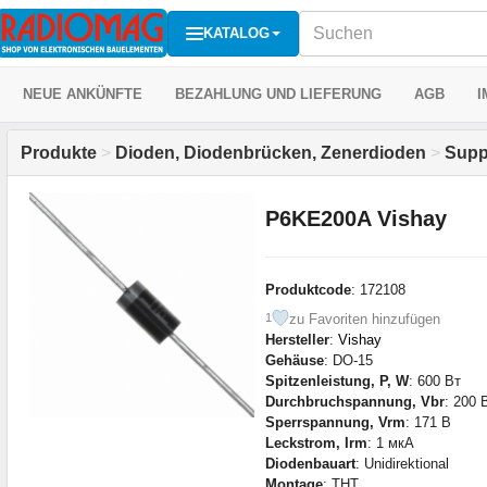
KATALOG
NEUE ANKÜNFTE
BEZAHLUNG UND LIEFERUNG
AGB
I
Produkte
>
Dioden, Diodenbrücken, Zenerdioden
>
Supp
P6KE200A Vishay
Produktcode
: 172108
zu Favoriten hinzufügen
1
Hersteller
:
Vishay
Gehäuse
: DO-15
Spitzenleistung, P, W
: 600 Вт
Durchbruchspannung, Vbr
: 200 
Sperrspannung, Vrm
: 171 В
Leckstrom, Irm
: 1 мкА
Diodenbauart
: Unidirektional
Montage
: THT