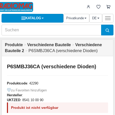
KATALOG
Privatkunde
DE
Togg
navi
Produkte
>
Verschiedene Bauteile
>
Verschiedene
Bauteile 2
>
P6SMBJ36CA (verschiedene Dioden)
P6SMBJ36CA (verschiedene Dioden)
Produktcode
: 42290
zu Favoriten hinzufügen
Hersteller
:
UKTZED
: 8541 10 00 90
Produkt ist nicht verfügbar