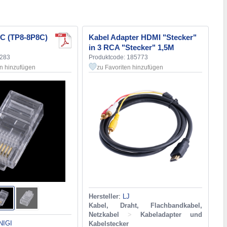
8C (TP8-8P8C)
Kabel Adapter HDMI "Stecker"
in 3 RCA "Stecker" 1,5M
8283
Produktcode: 185773
en hinzufügen
zu Favoriten hinzufügen
Hersteller
:
LJ
Kabel, Draht, Flachbandkabel,
Netzkabel
>
Kabeladapter und
NIGI
Kabelstecker