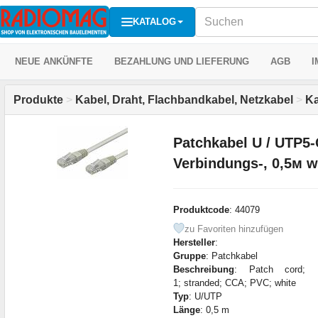
KATALOG
NEUE ANKÜNFTE
BEZAHLUNG UND LIEFERUNG
AGB
I
Produkte
>
Kabel, Draht, Flachbandkabel, Netzkabel
>
Ka
Patchkabel U / UTP5
Verbindungs-, 0,5м w
Produktcode
: 44079
zu Favoriten hinzufügen
Hersteller
:
Gruppe
: Patchkabel
Beschreibung
: Patch cord; 
1; stranded; CCA; PVC; white
Typ
: U/UTP
Länge
: 0,5 m