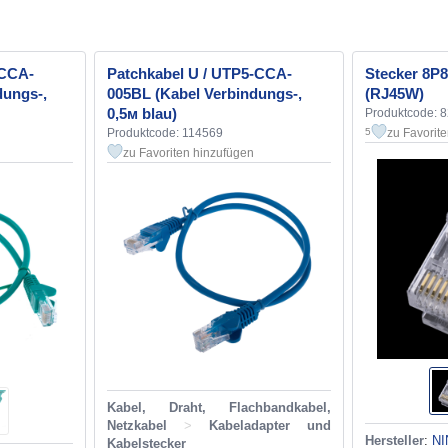
-CCA-
Patchkabel U / UTP5-CCA-
Stecker 8P
dungs-,
005BL (Kabel Verbindungs-,
(RJ45W)
0,5м blau)
Produktcode: 
Produktcode: 114569
zu Favorit
5
zu Favoriten hinzufügen
Kabel, Draht, Flachbandkabel,
Netzkabel
>
Kabeladapter und
Hersteller
:
NI
Kabelstecker