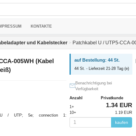
MPRESSUM
KONTAKTE
beladapter und Kabelstecker
>
Patchkabel U / UTP5-CCA-00
auf Bestellung: 44 St.
-CCA-005WH (Kabel
44 St. - Lieferzeit 21-28 Tag (e)
eiß)
Benachrichtigung bei
Verfügbarkeit
Anzahl
Privatkunde
1.34 EUR
1+
10+
1.19 EUR
U / UTP; 5e; connection 1:
kaufen