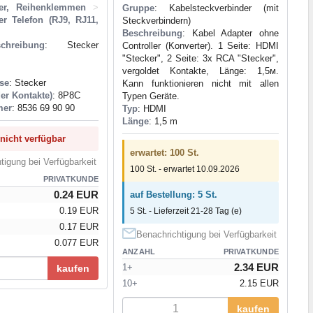
der, Reihenklemmen
>
Gruppe
: Kabelsteckverbinder (mit
er Telefon (RJ9, RJ11,
Steckverbindern)
Beschreibung
: Kabel Adapter ohne
schreibung
: Stecker
Controller (Konverter). 1 Seite: HDMI
"Stecker", 2 Seite: 3x RCA "Stecker",
vergoldet Kontakte, Länge: 1,5м.
se
: Stecker
Kann funktionieren nicht mit allen
der Kontakte)
: 8P8C
Typen Geräte.
mer
: 8536 69 90 90
Typ
: HDMI
Länge
: 1,5 m
 nicht verfügbar
erwartet: 100 St.
tigung bei Verfügbarkeit
100 St. - erwartet 10.09.2026
PRIVATKUNDE
0.24 EUR
auf Bestellung: 5 St.
0.19 EUR
5 St. - Lieferzeit 21-28 Tag (e)
0.17 EUR
Benachrichtigung bei Verfügbarkeit
0.077 EUR
ANZAHL
PRIVATKUNDE
2.34 EUR
1+
kaufen
10+
2.15 EUR
kaufen