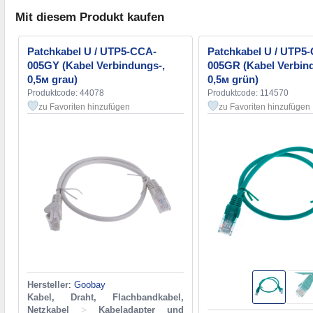
Mit diesem Produkt kaufen
Patchkabel U / UTP5-CCA-
Patchkabel U / UTP5
005GY (Kabel Verbindungs-,
005GR (Kabel Verbin
0,5м grau)
0,5м grün)
Produktcode: 44078
Produktcode: 114570
zu Favoriten hinzufügen
zu Favoriten hinzufügen
Hersteller
:
Goobay
Kabel, Draht, Flachbandkabel,
Netzkabel
>
Kabeladapter und