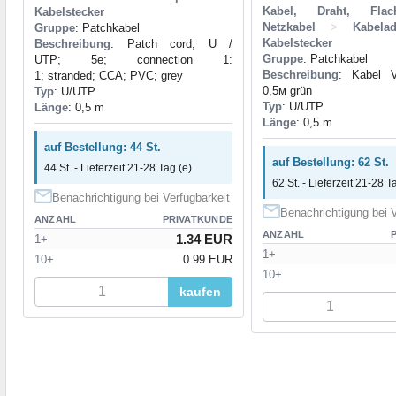
Kabel, Draht, Flach
Kabelstecker
Netzkabel
>
Kabela
Gruppe
: Patchkabel
Kabelstecker
Beschreibung
: Patch cord; U /
Gruppe
: Patchkabel
UTP; 5e; connection 1:
Beschreibung
: Kabel V
1; stranded; CCA; PVC; grey
0,5м grün
Typ
: U/UTP
Typ
: U/UTP
Länge
: 0,5 m
Länge
: 0,5 m
auf Bestellung: 44 St.
auf Bestellung: 62 St.
44 St. - Lieferzeit 21-28 Tag (e)
62 St. - Lieferzeit 21-28 T
Benachrichtigung bei Verfügbarkeit
Benachrichtigung bei V
ANZAHL
PRIVATKUNDE
ANZAHL
1.34 EUR
1+
1+
10+
0.99 EUR
10+
kaufen