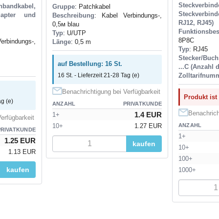
Steckverbin
bandkabel,
Gruppe
: Patchkabel
Steckverbind
dapter und
Beschreibung
: Kabel Verbindungs-,
RJ12, RJ45)
0,5м blau
Funktionsbe
Typ
: U/UTP
8P8C
erbindungs-,
Länge
: 0,5 m
Typ
: RJ45
Stecker/Buch
auf Bestellung: 16 St.
...C (Anzahl 
Zolltarifnum
16 St. - Lieferzeit 21-28 Tag (e)
Benachrichtigung bei Verfügbarkeit
Produkt ist
ag (e)
ANZAHL
PRIVATKUNDE
Benachrich
1.4 EUR
1+
erfügbarkeit
ANZAHL
10+
1.27 EUR
PRIVATKUNDE
1+
1.25 EUR
kaufen
10+
1.13 EUR
100+
kaufen
1000+