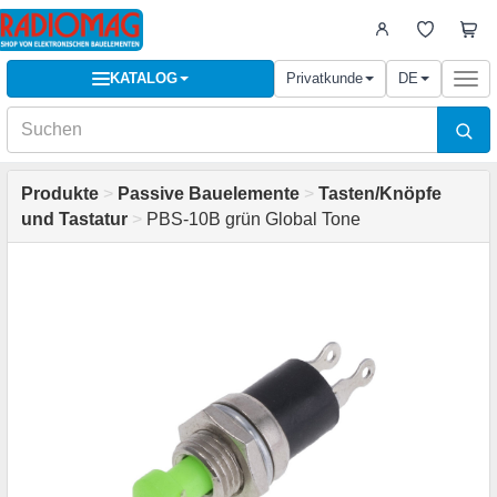
KATALOG
Privatkunde
DE
Togg
navi
Produkte
>
Passive Bauelemente
>
Tasten/Knöpfe
und Tastatur
>
PBS-10B grün Global Tone