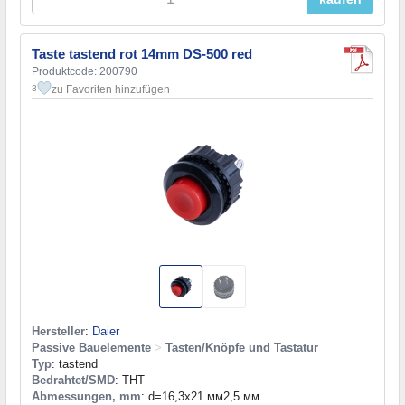
Taste tastend rot 14mm DS-500 red
Produktcode: 200790
zu Favoriten hinzufügen
3
Hersteller
:
Daier
Passive Bauelemente
>
Tasten/Knöpfe und Tastatur
Typ
: tastend
Bedrahtet/SMD
: THT
Abmessungen, mm
: d=16,3x21 мм2,5 мм