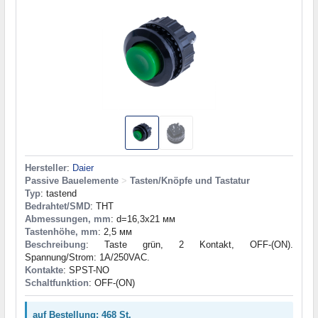
Hersteller
:
Daier
Passive Bauelemente
>
Tasten/Knöpfe und Tastatur
Typ
: tastend
Bedrahtet/SMD
: THT
Abmessungen, mm
: d=16,3x21 мм
Tastenhöhe, mm
: 2,5 мм
Beschreibung
: Taste grün, 2 Kontakt, OFF-(ON).
Spannung/Strom: 1A/250VAC.
Kontakte
: SPST-NO
Schaltfunktion
: OFF-(ON)
auf Bestellung: 468 St.