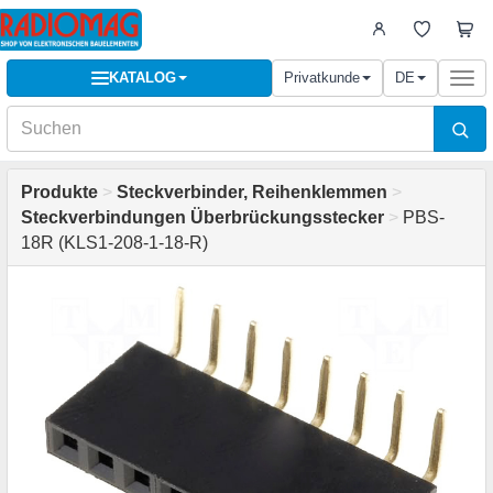
KATALOG
Privatkunde
DE
Togg
navi
Produkte
>
Steckverbinder, Reihenklemmen
>
Steckverbindungen Überbrückungsstecker
>
PBS-
18R (KLS1-208-1-18-R)