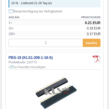
19 St. - Lieferzeit 21-28 Tag (e)
Benachrichtigung bei Verfügbarkeit
ANZAHL
PRIVATKUNDE
0.21 EUR
1+
10+
0.19 EUR
100+
0.17 EUR
kaufen
PBS-18 (KLS1-208-1-18-S)
Produktcode: 110773
zu Favoriten hinzufügen
1