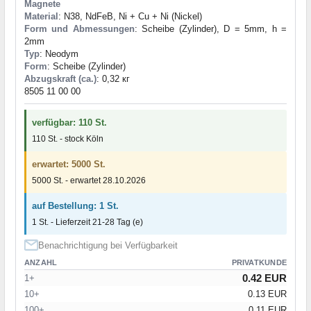
Magnete
Material
: N38, NdFeB, Ni + Cu + Ni (Nickel)
Form und Abmessungen
: Scheibe (Zylinder), D = 5mm, h =
2mm
Typ
: Neodym
Form
: Scheibe (Zylinder)
Abzugskraft (ca.)
: 0,32 кг
8505 11 00 00
verfügbar: 110 St.
110 St. - stock Köln
erwartet: 5000 St.
5000 St. - erwartet 28.10.2026
auf Bestellung: 1 St.
1 St. - Lieferzeit 21-28 Tag (e)
Benachrichtigung bei Verfügbarkeit
ANZAHL
PRIVATKUNDE
0.42 EUR
1+
10+
0.13 EUR
100+
0.11 EUR