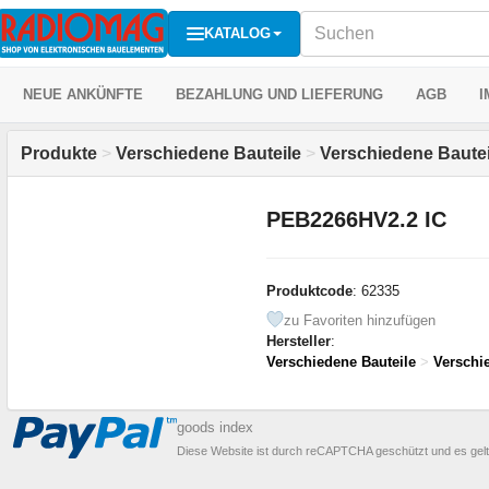
KATALOG
NEUE ANKÜNFTE
BEZAHLUNG UND LIEFERUNG
AGB
I
Produkte
>
Verschiedene Bauteile
>
Verschiedene Bautei
PEB2266HV2.2 IC
Produktcode
: 62335
zu Favoriten hinzufügen
Hersteller
:
Verschiedene Bauteile
>
Verschi
goods index
Diese Website ist durch reCAPTCHA geschützt und es gel