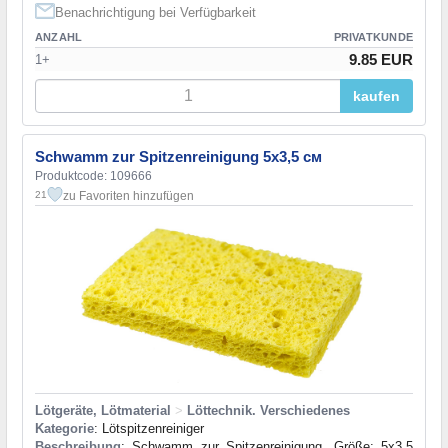
Benachrichtigung bei Verfügbarkeit
ANZAHL
PRIVATKUNDE
9.85 EUR
1+
kaufen
Schwamm zur Spitzenreinigung 5x3,5 см
Produktcode: 109666
zu Favoriten hinzufügen
21
Lötgeräte, Lötmaterial
>
Löttechnik. Verschiedenes
Kategorie
: Lötspitzenreiniger
Beschreibung
: Schwamm zur Spitzenreinigung, Größe: 5x3.5