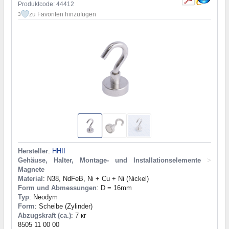
Produktcode: 44412
zu Favoriten hinzufügen
3
Hersteller
:
HHII
Gehäuse, Halter, Montage- und Installationselemente
>
Magnete
Material
: N38, NdFeB, Ni + Cu + Ni (Nickel)
Form und Abmessungen
: D = 16mm
Typ
: Neodym
Form
: Scheibe (Zylinder)
Abzugskraft (ca.)
: 7 кг
8505 11 00 00