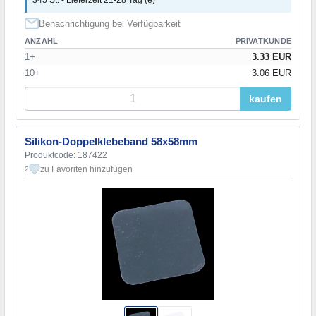
345 St. - Lieferzeit 21-28 Tag (e)
Benachrichtigung bei Verfügbarkeit
ANZAHL
PRIVATKUNDE
1+
3.33 EUR
10+
3.06 EUR
kaufen
Silikon-Doppelklebeband 58x58mm
Produktcode: 187422
zu Favoriten hinzufügen
2