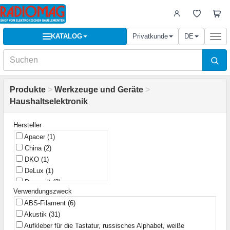
KATALOG
Privatkunde
DE
Togg
navi
Produkte
>
Werkzeuge und Geräte
>
Haushaltselektronik
Hersteller
Apacer
(1)
China
(2)
DKO
(1)
DeLux
(1)
Decovolt
(3)
Verwendungszweck
Demuda
(2)
ABS-Filament
(6)
Emico
(1)
Akustik
(31)
FNIRSI
(12)
Aufkleber für die Tastatur, russisches Alphabet, weiße
GEOS
(3)