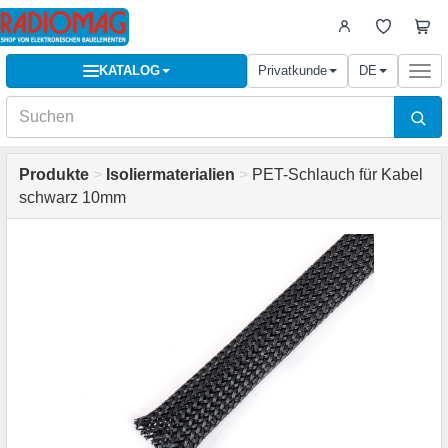
KATALOG
Privatkunde
DE
Togg
navi
Produkte
>
Isoliermaterialien
>
PET-Schlauch für Kabel
schwarz 10mm