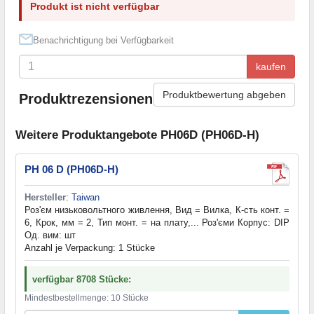
Produkt ist nicht verfügbar
Benachrichtigung bei Verfügbarkeit
kaufen
Produktbewertung abgeben
Produktrezensionen
Weitere Produktangebote PH06D (PH06D-H)
PH 06 D (PH06D-H)
Hersteller
:
Taiwan
Роз'єм низьковольтного живлення, Вид = Вилка, К-сть конт. =
6, Крок, мм = 2, Тип монт. = на плату,... Роз'єми Корпус: DIP
Од. вим: шт
Anzahl je Verpackung: 1 Stücke
verfügbar 8708 Stücke:
Mindestbestellmenge: 10 Stücke