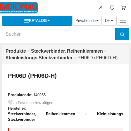
KATALOG
Privatkunde
DE
Togg
navi
Produkte
>
Steckverbinder, Reihenklemmen
>
Kleinleistungs Steckverbinder
>
PH06D (PH06D-H)
PH06D (PH06D-H)
Produktcode
: 140255
zu Favoriten hinzufügen
Hersteller
:
Steckverbinder, Reihenklemmen
>
Kleinleistungs
Steckverbinder