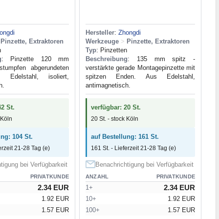
ongdi
Hersteller
:
Zhongdi
Pinzette, Extraktoren
Werkzeuge
>
Pinzette, Extraktoren
n
Typ
: Pinzetten
g
: Pinzette 120 mm
Beschreibung
: 135 mm spitz -
stumpfen abgerundeten
verstärkte gerade Montagepinzette mit
Edelstahl, isoliert,
spitzen Enden. Aus Edelstahl,
h.
antimagnetisch.
2 St.
verfügbar: 20 St.
 Köln
20 St. - stock Köln
ung: 104 St.
auf Bestellung: 161 St.
erzeit 21-28 Tag (e)
161 St. - Lieferzeit 21-28 Tag (e)
tigung bei Verfügbarkeit
Benachrichtigung bei Verfügbarkeit
PRIVATKUNDE
ANZAHL
PRIVATKUNDE
2.34 EUR
2.34 EUR
1+
1.92 EUR
10+
1.92 EUR
1.57 EUR
100+
1.57 EUR