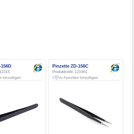
D-156D
Pinzette ZD-156C
112315
Produktcode: 121061
en hinzufügen
zu Favoriten hinzufügen
5