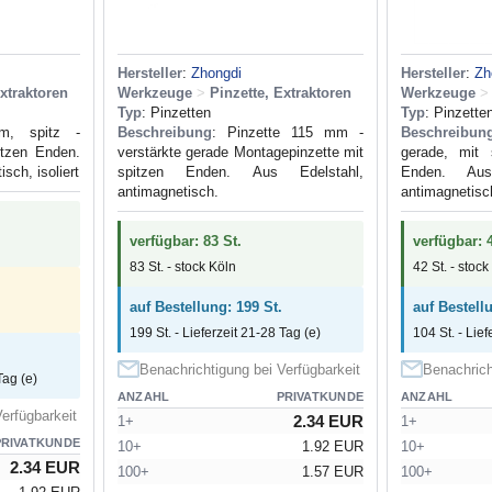
Hersteller
:
Zhongdi
Hersteller
:
Zh
Extraktoren
Werkzeuge
>
Pinzette, Extraktoren
Werkzeuge
>
Typ
: Pinzetten
Typ
: Pinzette
, spitz -
Beschreibung
: Pinzette 115 mm -
Beschreibun
itzen Enden.
verstärkte gerade Montagepinzette mit
gerade, mit 
sch, isoliert
spitzen Enden. Aus Edelstahl,
Enden. Aus 
antimagnetisch.
antimagnetisc
verfügbar: 83 St.
verfügbar: 4
83 St. - stock Köln
42 St. - stock
auf Bestellung: 199 St.
auf Bestell
199 St. - Lieferzeit 21-28 Tag (e)
104 St. - Lief
Benachrichtigung bei Verfügbarkeit
Benachrich
Tag (e)
ANZAHL
PRIVATKUNDE
ANZAHL
erfügbarkeit
2.34 EUR
1+
1+
PRIVATKUNDE
10+
1.92 EUR
10+
2.34 EUR
100+
1.57 EUR
100+