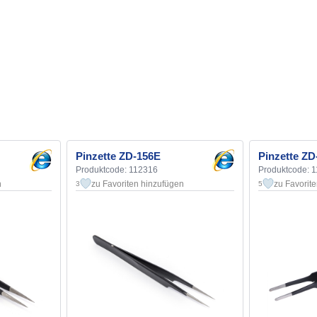
Pinzette ZD-156E
Pinzette Z
Produktcode: 112316
Produktcode: 
n
zu Favoriten hinzufügen
zu Favorit
3
5