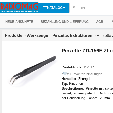
KATALOG
NEUE ANKÜNFTE
BEZAHLUNG UND LIEFERUNG
AGB
I
Produkte
>
Werkzeuge
>
Pinzette, Extraktoren
>
Pinzette
Pinzette ZD-156F Zho
Produktcode
: 112317
zu Favoriten hinzufügen
7
Hersteller
:
Zhongdi
Typ
: Pinzetten
Beschreibung
: Pinzette mit spi
isoliert, antimagnetisch. Dank r
der Handhabung, Länge: 120 mm