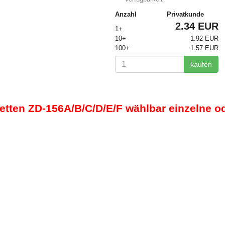
Anzahl
Privatkunde
2.34 EUR
1+
10+
1.92 EUR
100+
1.57 EUR
kaufen
tten ZD-156A/B/C/D/E/F wählbar einzelne od