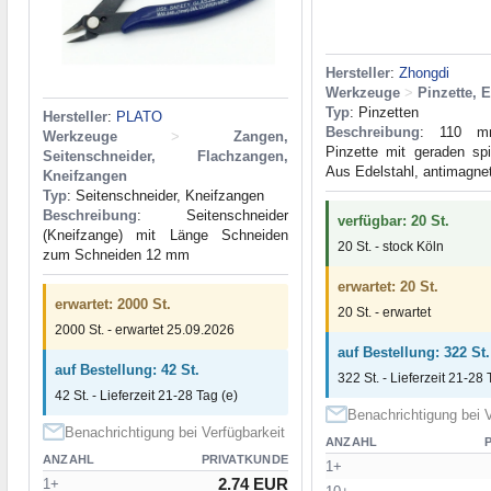
Hersteller
:
Zhongdi
Werkzeuge
>
Pinzette, 
Typ
: Pinzetten
Hersteller
:
PLATO
Beschreibung
: 110 mm
Werkzeuge
>
Zangen,
Pinzette mit geraden sp
Seitenschneider, Flachzangen,
Aus Edelstahl, antimagneti
Kneifzangen
Typ
: Seitenschneider, Kneifzangen
Beschreibung
: Seitenschneider
verfügbar: 20 St.
(Kneifzange) mit Länge Schneiden
20 St. - stock Köln
zum Schneiden 12 mm
erwartet: 20 St.
erwartet: 2000 St.
20 St. - erwartet
2000 St. - erwartet 25.09.2026
auf Bestellung: 322 St.
auf Bestellung: 42 St.
322 St. - Lieferzeit 21-28 
42 St. - Lieferzeit 21-28 Tag (e)
Benachrichtigung bei V
Benachrichtigung bei Verfügbarkeit
ANZAHL
ANZAHL
PRIVATKUNDE
1+
2.74 EUR
1+