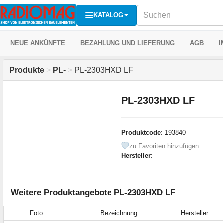
KATALOG
NEUE ANKÜNFTE
BEZAHLUNG UND LIEFERUNG
AGB
I
Produkte
>
PL-
>
PL-2303HXD LF
PL-2303HXD LF
Produktcode
: 193840
zu Favoriten hinzufügen
Hersteller
:
Weitere Produktangebote PL-2303HXD LF
Foto
Bezeichnung
Hersteller