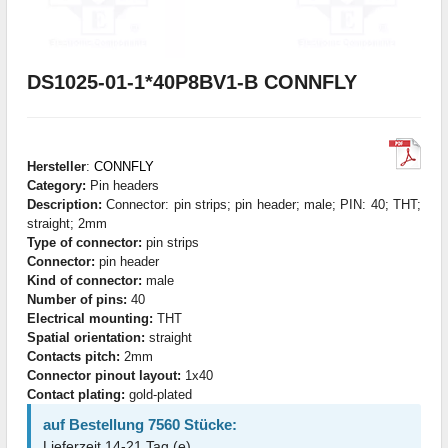
DS1025-01-1*40P8BV1-B CONNFLY
Hersteller
:
CONNFLY
Category:
Pin headers
Description:
Connector: pin strips; pin header; male; PIN: 40; THT;
straight; 2mm
Type of connector:
pin strips
Connector:
pin header
Kind of connector:
male
Number of pins:
40
Electrical mounting:
THT
Spatial orientation:
straight
Contacts pitch:
2mm
Connector pinout layout:
1x40
Contact plating:
gold-plated
auf Bestellung 7560 Stücke:
Lieferzeit 14-21 Tag (e)