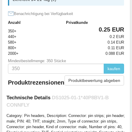
Benachrichtigung bei Verfügbarkeit
Anzahl
Privatkunde
0.25 EUR
350+
440+
0.2 EUR
580+
0.14 EUR
800+
0.11 EUR
2000+
0.088 EUR
Mindestbestellmenge: 350 Stücke
kaufen
Produktbewertung abgeben
Produktrezensionen
Technische Details
DS1025-01-1*40P8BV1-B
CONNFLY
Category: Pin headers, Description: Connector: pin strips; pin header;
male; PIN: 40; THT; straight; 2mm, Type of connector: pin strips,
Connector: pin header, Kind of connector: male, Number of pins: 40,