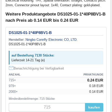
Electrical mounting: THT, Spatial orientation: straight, Contacts pitch:
2mm, Connector pinout layout: 1x40, Contact plating: gold-plated.
Weitere Produktangebote DS1025-01-1*40P8BV1-B
nach Preis ab 0.14 EUR bis 0.24 EUR
DS1025-01-1*40P8BV1-B
Hersteller
:
Ningbo Connfly Electronic CO,.LTD.
DS1025-01-1*40P8BV1-B
auf Bestellung 7130 Stücke:
Lieferzeit 14-21 Tag (e)
Benachrichtigung bei Verfügbarkeit
ANZAHL
PRIVATKUNDE
0.24 EUR
715+
979+
0.18 EUR
2000+
0.14 EUR
Mindestbestellmenge: 715 Stücke
kaufen