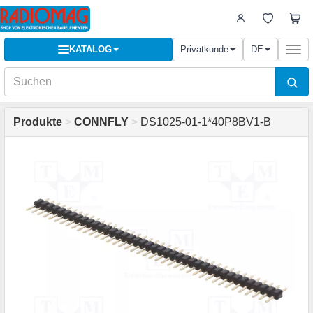
KATALOG
Privatkunde
DE
Togg
navi
Produkte
>
CONNFLY
>
DS1025-01-1*40P8BV1-B