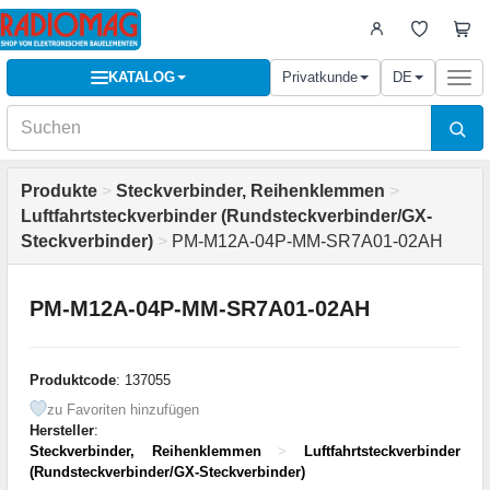
KATALOG
Privatkunde
DE
Togg
navi
Produkte
>
Steckverbinder, Reihenklemmen
>
Luftfahrtsteckverbinder (Rundsteckverbinder/GX-
Steckverbinder)
>
PM-M12A-04P-MM-SR7A01-02AH
PM-M12A-04P-MM-SR7A01-02AH
Produktcode
: 137055
zu Favoriten hinzufügen
Hersteller
:
Steckverbinder, Reihenklemmen
>
Luftfahrtsteckverbinder
(Rundsteckverbinder/GX-Steckverbinder)