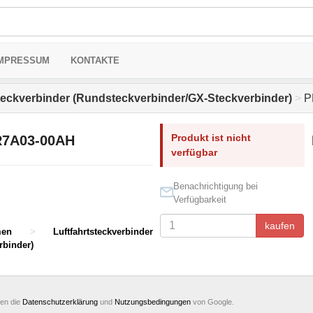
MPRESSUM
KONTAKTE
steckverbinder (Rundsteckverbinder/GX-Steckverbinder)
>
P
Produkt ist nicht
7A03-00AH
verfügbar
Benachrichtigung bei
Verfügbarkeit
kaufen
men
>
Luftfahrtsteckverbinder
rbinder)
ten die
Datenschutzerklärung
und
Nutzungsbedingungen
von Google.