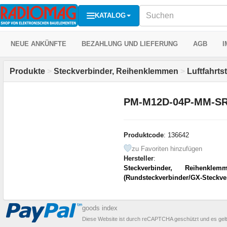
KATALOG
NEUE ANKÜNFTE
BEZAHLUNG UND LIEFERUNG
AGB
I
Produkte
>
Steckverbinder, Reihenklemmen
>
Luftfahrt
PM-M12D-04P-MM-SR
Produktcode
: 136642
zu Favoriten hinzufügen
Hersteller
:
Steckverbinder, Reihenklem
(Rundsteckverbinder/GX-Steckve
goods index
Diese Website ist durch reCAPTCHA geschützt und es gel