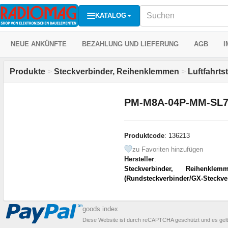
KATALOG
NEUE ANKÜNFTE
BEZAHLUNG UND LIEFERUNG
AGB
I
Produkte
>
Steckverbinder, Reihenklemmen
>
Luftfahrt
PM-M8A-04P-MM-SL7
Produktcode
: 136213
zu Favoriten hinzufügen
Hersteller
:
Steckverbinder, Reihenklem
(Rundsteckverbinder/GX-Steckve
goods index
Diese Website ist durch reCAPTCHA geschützt und es gel