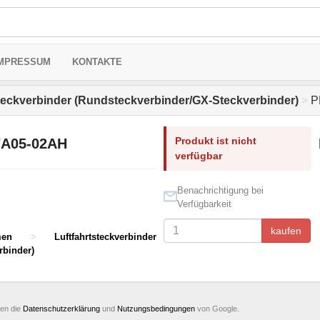
MPRESSUM
KONTAKTE
steckverbinder (Rundsteckverbinder/GX-Steckverbinder)
>
P
Produkt ist nicht
A05-02AH
verfügbar
Benachrichtigung bei
Verfügbarkeit
kaufen
men
>
Luftfahrtsteckverbinder
rbinder)
ten die
Datenschutzerklärung
und
Nutzungsbedingungen
von Google.