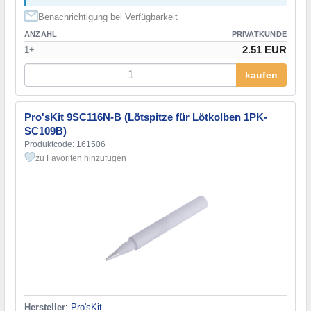
Benachrichtigung bei Verfügbarkeit
ANZAHL
PRIVATKUNDE
2.51 EUR
1+
kaufen
Pro'sKit 9SC116N-B (Lötspitze für Lötkolben 1PK-
SC109B)
Produktcode: 161506
zu Favoriten hinzufügen
Hersteller
:
Pro'sKit