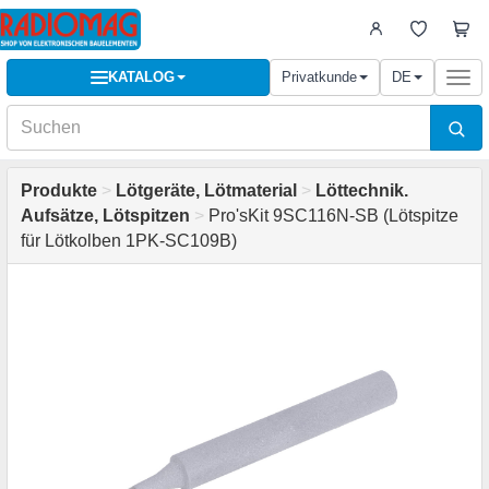
KATALOG
Privatkunde
DE
Togg
navi
Produkte
>
Lötgeräte, Lötmaterial
>
Löttechnik.
Aufsätze, Lötspitzen
>
Pro'sKit 9SC116N-SB (Lötspitze
für Lötkolben 1PK-SC109B)