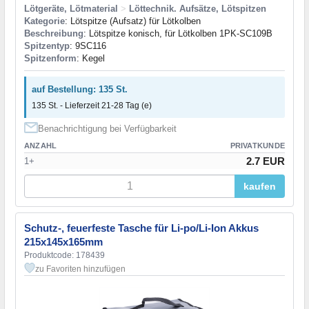
Lötgeräte, Lötmaterial
>
Löttechnik. Aufsätze, Lötspitzen
Kategorie
: Lötspitze (Aufsatz) für Lötkolben
Beschreibung
: Lötspitze konisch, für Lötkolben 1PK-SC109B
Spitzentyp
: 9SC116
Spitzenform
: Kegel
auf Bestellung: 135 St.
135 St. - Lieferzeit 21-28 Tag (e)
Benachrichtigung bei Verfügbarkeit
ANZAHL
PRIVATKUNDE
2.7 EUR
1+
kaufen
Schutz-, feuerfeste Tasche für Li-po/Li-Ion Akkus
215x145x165mm
Produktcode: 178439
zu Favoriten hinzufügen