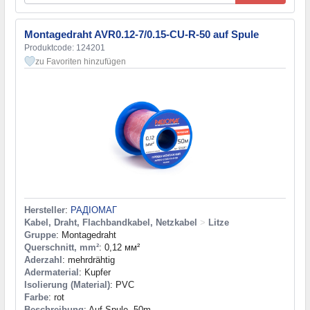
Montagedraht AVR0.12-7/0.15-CU-R-50 auf Spule
Produktcode: 124201
zu Favoriten hinzufügen
Hersteller
:
РАДІОМАГ
Kabel, Draht, Flachbandkabel, Netzkabel
>
Litze
Gruppe
: Montagedraht
Querschnitt, mm²
: 0,12 мм²
Aderzahl
: mehrdrähtig
Adermaterial
: Kupfer
Isolierung (Material)
: PVC
Farbe
: rot
Beschreibung
: Auf Spule, 50m