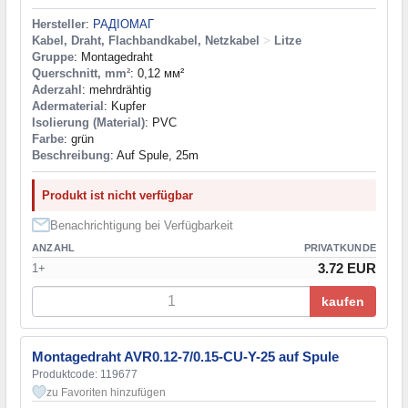
Hersteller
:
РАДІОМАГ
Kabel, Draht, Flachbandkabel, Netzkabel
>
Litze
Gruppe
: Montagedraht
Querschnitt, mm²
: 0,12 мм²
Aderzahl
: mehrdrähtig
Adermaterial
: Kupfer
Isolierung (Material)
: PVC
Farbe
: grün
Beschreibung
: Auf Spule, 25m
Produkt ist nicht verfügbar
Benachrichtigung bei Verfügbarkeit
ANZAHL
PRIVATKUNDE
3.72 EUR
1+
kaufen
Montagedraht AVR0.12-7/0.15-CU-Y-25 auf Spule
Produktcode: 119677
zu Favoriten hinzufügen