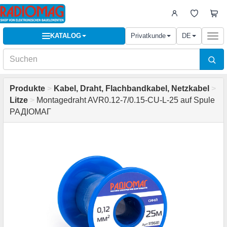
KATALOG
Privatkunde
DE
Togg
navi
Produkte
>
Kabel, Draht, Flachbandkabel, Netzkabel
>
Litze
>
Montagedraht AVR0.12-7/0.15-CU-L-25 auf Spule
РАДІОМАГ