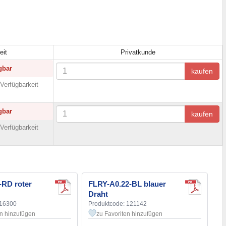
eit
Privatkunde
gbar
kaufen
Verfügbarkeit
gbar
kaufen
Verfügbarkeit
-RD roter
FLRY-A0.22-BL blauer
Draht
116300
Produktcode: 121142
en hinzufügen
zu Favoriten hinzufügen