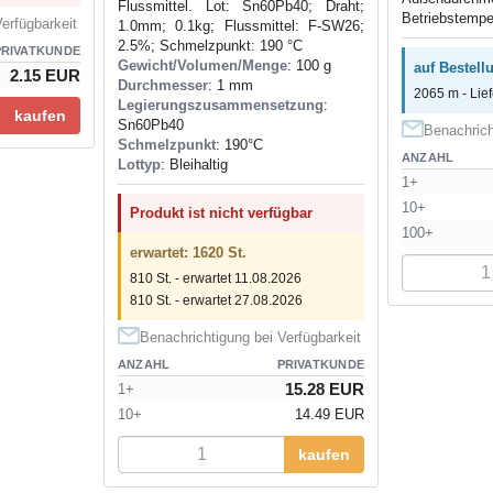
Flussmittel. Lot: Sn60Pb40; Draht;
Betriebstemper
erfügbarkeit
1.0mm; 0.1kg; Flussmittel: F-SW26;
2.5%; Schmelzpunkt: 190 °C
PRIVATKUNDE
Gewicht/Volumen/Menge
: 100 g
auf Bestell
2.15 EUR
Durchmesser
: 1 mm
2065 m - Lief
Legierungszusammensetzung
:
kaufen
Sn60Pb40
Benachrich
Schmelzpunkt
: 190°С
ANZAHL
Lottyp
: Bleihaltig
1+
10+
Produkt ist nicht verfügbar
100+
erwartet: 1620 St.
810 St. - erwartet 11.08.2026
810 St. - erwartet 27.08.2026
Benachrichtigung bei Verfügbarkeit
ANZAHL
PRIVATKUNDE
15.28 EUR
1+
10+
14.49 EUR
kaufen