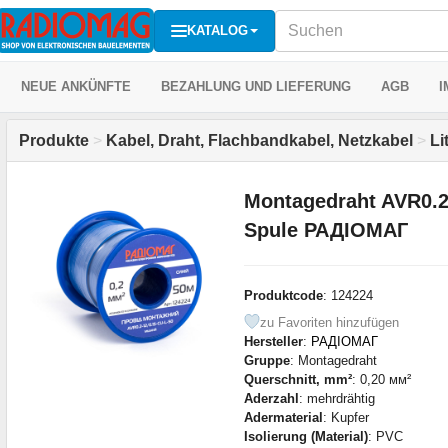
KATALOG
NEUE ANKÜNFTE
BEZAHLUNG UND LIEFERUNG
AGB
I
Produkte
>
Kabel, Draht, Flachbandkabel, Netzkabel
>
Li
Montagedraht AVR0.2-
Spule РАДІОМАГ
Produktcode
: 124224
zu Favoriten hinzufügen
Hersteller
:
РАДІОМАГ
Gruppe
: Montagedraht
Querschnitt, mm²
: 0,20 мм²
Aderzahl
: mehrdrähtig
Adermaterial
: Kupfer
Isolierung (Material)
: PVC