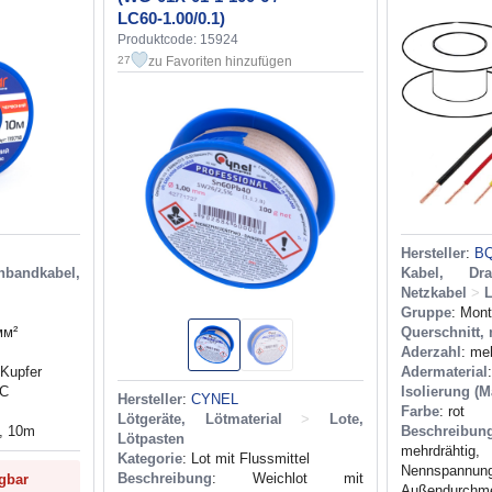
LC60-1.00/0.1)
Produktcode: 15924
zu Favoriten hinzufügen
27
Hersteller
:
BQ
bandkabel,
Kabel, Dra
Netzkabel
>
L
Gruppe
: Mon
мм²
Querschnitt,
Aderzahl
: me
 Kupfer
Adermaterial
VC
Isolierung (Ma
Hersteller
:
CYNEL
Farbe
: rot
Lötgeräte, Lötmaterial
>
Lote,
e, 10m
Beschreibun
Lötpasten
mehrdrähtig,
Kategorie
: Lot mit Flussmittel
Nennsp
Beschreibung
: Weichlot mit
ügbar
Außendurc