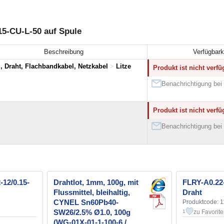
15-CU-L-50 auf Spule
Beschreibung
Verfügbark
, Draht, Flachbandkabel, Netzkabel
>
Litze
Produkt ist nicht verfü
Benachrichtigung bei 
Produkt ist nicht verfü
Benachrichtigung bei 
12/0.15-
Drahtlot, 1mm, 100g, mit
FLRY-A0.22
Flussmittel, bleihaltig,
Draht
CYNEL Sn60Pb40-
Produktcode: 
SW26/2.5% Ø1.0, 100g
zu Favorit
1
(WG-01X-01-1-100-6 /