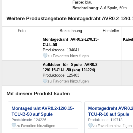
Farbe
: blau
Beschreibung
: Auf Spule, 50m
Weitere Produktangebote Montagedraht AVR0.2-12/0.
Foto
Bezeichnung
Hersteller
Montagedraht AVR0.2-12/0.15-
Kabel
CU-L-50
Produktcode: 134041
zu Favoriten hinzufügen
Aufkleber für Spule AVR0.2-
12/0.15-CU-L-50 (код 124224)
Produktcode: 125403
zu Favoriten hinzufügen
Mit diesem Produkt kaufen
Montagedraht AVR0.2-12/0.15-
Montagedraht AVR0.2-
TCU-B-50 auf Spule
TCU-R-10 auf Spule
Produktcode: 124226
Produktcode: 119718
zu Favoriten hinzufügen
zu Favoriten hinzufügen