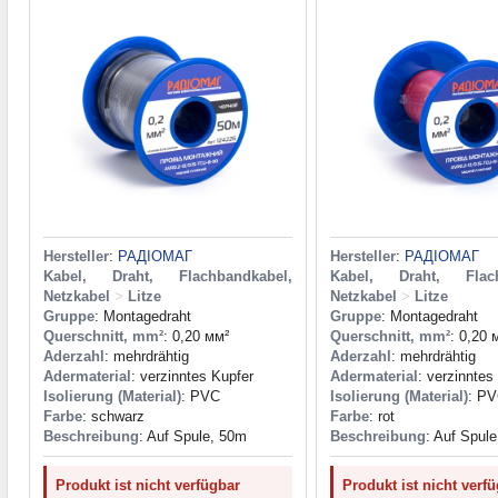
Hersteller
:
РАДІОМАГ
Hersteller
:
РАДІОМАГ
Kabel, Draht, Flachbandkabel,
Kabel, Draht, Flach
Netzkabel
>
Litze
Netzkabel
>
Litze
Gruppe
: Montagedraht
Gruppe
: Montagedraht
Querschnitt, mm²
: 0,20 мм²
Querschnitt, mm²
: 0,20 
Aderzahl
: mehrdrähtig
Aderzahl
: mehrdrähtig
Adermaterial
: verzinntes Kupfer
Adermaterial
: verzinntes
Isolierung (Material)
: PVC
Isolierung (Material)
: P
Farbe
: schwarz
Farbe
: rot
Beschreibung
: Auf Spule, 50m
Beschreibung
: Auf Spul
Produkt ist nicht verfügbar
Produkt ist nicht verf