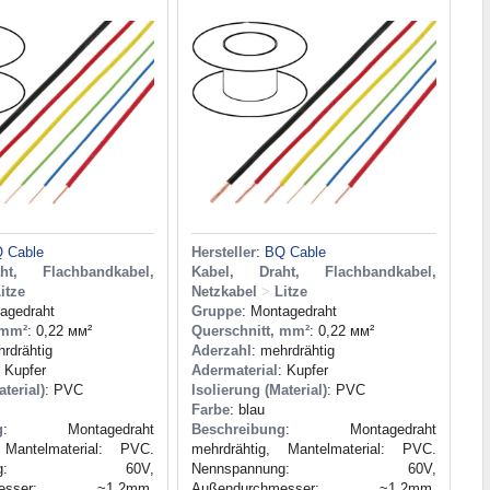
 Cable
Hersteller
:
BQ Cable
ht, Flachbandkabel,
Kabel, Draht, Flachbandkabel,
itze
Netzkabel
>
Litze
tagedraht
Gruppe
: Montagedraht
 mm²
: 0,22 мм²
Querschnitt, mm²
: 0,22 мм²
hrdrähtig
Aderzahl
: mehrdrähtig
: Kupfer
Adermaterial
: Kupfer
terial)
: PVC
Isolierung (Material)
: PVC
Farbe
: blau
g
: Montagedraht
Beschreibung
: Montagedraht
 Mantelmaterial: PVC.
mehrdrähtig, Mantelmaterial: PVC.
annung: 60V,
Nennspannung: 60V,
hmesser: ~1.2mm,
Außendurchmesser: ~1.2mm,