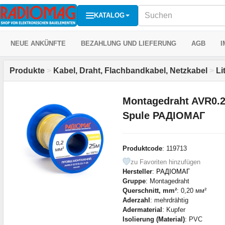
KATALOG
NEUE ANKÜNFTE
BEZAHLUNG UND LIEFERUNG
AGB
I
Produkte
>
Kabel, Draht, Flachbandkabel, Netzkabel
>
Li
Montagedraht AVR0.2-
Spule РАДІОМАГ
Produktcode
: 119713
zu Favoriten hinzufügen
Hersteller
:
РАДІОМАГ
Gruppe
: Montagedraht
Querschnitt, mm²
: 0,20 мм²
Aderzahl
: mehrdrähtig
Adermaterial
: Kupfer
Isolierung (Material)
: PVC