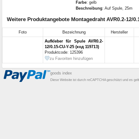
Farbe
: gelb
Beschreibung
: Auf Spule, 25m
Weitere Produktangebote Montagedraht AVR0.2-12/0.
Foto
Bezeichnung
Hersteller
Aufkleber für Spule AVR0.2-
12/0.15-CU-Y-25 (код 119713)
Produktcode: 125396
zu Favoriten hinzufügen
goods index
Diese Website ist durch reCAPTCHA geschützt und es gel