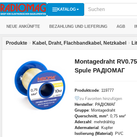
KATALOG
NEUE ANKÜNFTE
BEZAHLUNG UND LIEFERUNG
AGB
I
Produkte
>
Kabel, Draht, Flachbandkabel, Netzkabel
>
Li
Montagedraht RV0.75-
Spule РАДІОМАГ
Produktcode
: 119777
zu Favoriten hinzufügen
Hersteller
:
РАДІОМАГ
Gruppe
: Montagedraht
Querschnitt, mm²
: 0,75 мм²
Aderzahl
: mehrdrähtig
Adermaterial
: Kupfer
Isolierung (Material)
: PVC