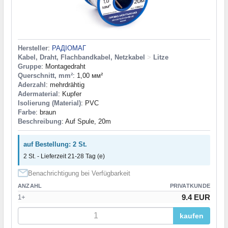
Hersteller
:
РАДІОМАГ
Kabel, Draht, Flachbandkabel, Netzkabel
>
Litze
Gruppe
: Montagedraht
Querschnitt, mm²
: 1,00 мм²
Aderzahl
: mehrdrähtig
Adermaterial
: Kupfer
Isolierung (Material)
: PVC
Farbe
: braun
Beschreibung
: Auf Spule, 20m
auf Bestellung: 2 St.
2 St. - Lieferzeit 21-28 Tag (e)
Benachrichtigung bei Verfügbarkeit
ANZAHL
PRIVATKUNDE
9.4 EUR
1+
kaufen