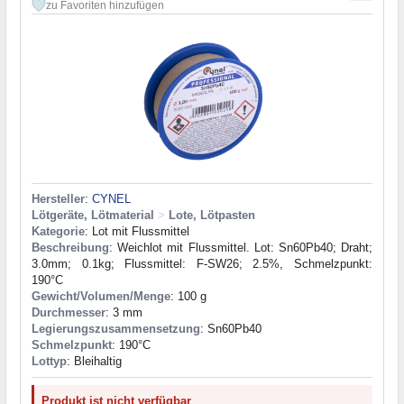
zu Favoriten hinzufügen
Hersteller
:
CYNEL
Lötgeräte, Lötmaterial
>
Lote, Lötpasten
Kategorie
: Lot mit Flussmittel
Beschreibung
: Weichlot mit Flussmittel. Lot: Sn60Pb40; Draht;
3.0mm; 0.1kg; Flussmittel: F-SW26; 2.5%, Schmelzpunkt:
190°C
Gewicht/Volumen/Menge
: 100 g
Durchmesser
: 3 mm
Legierungszusammensetzung
: Sn60Pb40
Schmelzpunkt
: 190°С
Lottyp
: Bleihaltig
Produkt ist nicht verfügbar