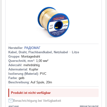
Hersteller
:
РАДІОМАГ
Kabel, Draht, Flachbandkabel, Netzkabel
>
Litze
Gruppe
: Montagedraht
Querschnitt, mm²
: 1,00 мм²
Aderzahl
: mehrdrähtig
Adermaterial
: Kupfer
Isolierung (Material)
: PVC
Farbe
: gelb
Beschreibung
: Auf Spule, 20m
Produkt ist nicht verfügbar
Benachrichtigung bei Verfügbarkeit
ANZAHL
PRIVATKUNDE