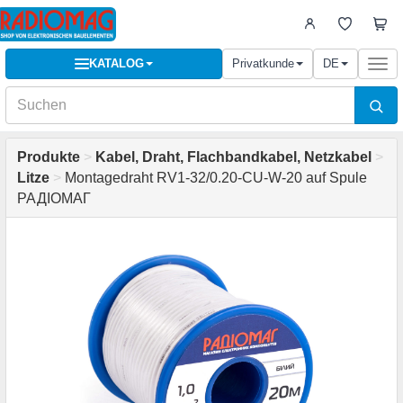
KATALOG
Privatkunde
DE
Togg
navi
Produkte
>
Kabel, Draht, Flachbandkabel, Netzkabel
>
Litze
>
Montagedraht RV1-32/0.20-CU-W-20 auf Spule
РАДІОМАГ