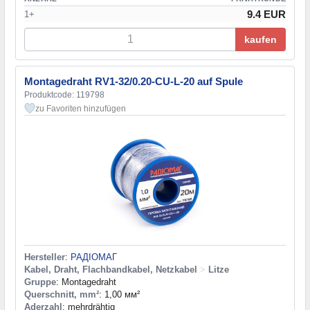
9.4 EUR
1+
kaufen
Montagedraht RV1-32/0.20-CU-L-20 auf Spule
Produktcode: 119798
zu Favoriten hinzufügen
Hersteller
:
РАДІОМАГ
Kabel, Draht, Flachbandkabel, Netzkabel
>
Litze
Gruppe
: Montagedraht
Querschnitt, mm²
: 1,00 мм²
Aderzahl
: mehrdrähtig