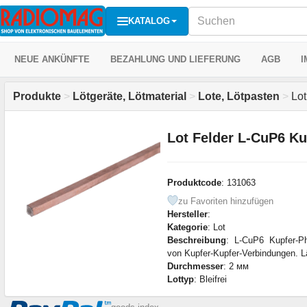
KATALOG
NEUE ANKÜNFTE
BEZAHLUNG UND LIEFERUNG
AGB
I
Produkte
>
Lötgeräte, Lötmaterial
>
Lote, Lötpasten
>
Lot
Lot Felder L-CuP6 K
Produktcode
: 131063
zu Favoriten hinzufügen
Hersteller
:
Kategorie
: Lot
Beschreibung
: L-CuP6 Kupfer-Ph
von Kupfer-Kupfer-Verbindungen. 
Durchmesser
: 2 мм
Lottyp
: Bleifrei