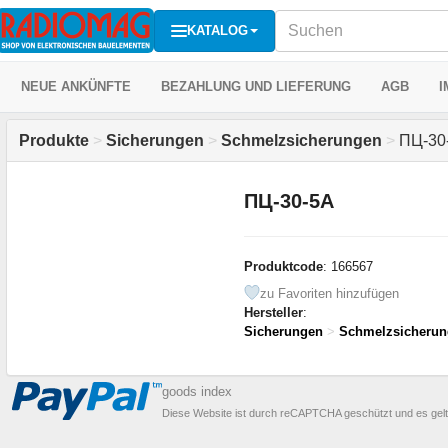
KATALOG
NEUE ANKÜNFTE
BEZAHLUNG UND LIEFERUNG
AGB
I
Produkte
>
Sicherungen
>
Schmelzsicherungen
>
ПЦ-30
ПЦ-30-5А
Produktcode
: 166567
zu Favoriten hinzufügen
Hersteller
:
Sicherungen
>
Schmelzsicherun
goods index
Diese Website ist durch reCAPTCHA geschützt und es gel