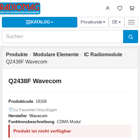
KATALOG
Privatkunde
DE
Togg
navi
Produkte
>
Modulare Elemente
>
IC Radiomodule
>
Q2438F Wavecom
Q2438F Wavecom
Produktcode
: 19168
zu Favoriten hinzufügen
Hersteller
:
Wavecom
Funktionsbeschreibung
: CDMA Modul
Produkt ist nicht verfügbar