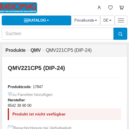
KATALOG
Privatkunde
DE
Togg
navi
Produkte
>
QMV
>
QMV221CP5 (DIP-24)
QMV221CP5 (DIP-24)
Produktcode
: 17847
zu Favoriten hinzufügen
Hersteller
:
8542 39 90 00
Produkt ist nicht verfügbar
Benachrichtigung bei Verfügbarkeit