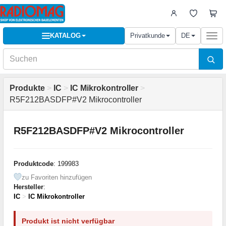
KATALOG
Privatkunde
DE
Togg
navi
Produkte
>
IC
>
IC Mikrokontroller
>
R5F212BASDFP#V2 Mikrocontroller
R5F212BASDFP#V2 Mikrocontroller
Produktcode
: 199983
zu Favoriten hinzufügen
Hersteller
:
IC
>
IC Mikrokontroller
Produkt ist nicht verfügbar