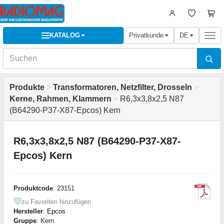
KATALOG
Privatkunde
DE
Togg
navi
Produkte
>
Transformatoren, Netzfilter, Drosseln
>
Kerne, Rahmen, Klammern
>
R6,3x3,8x2,5 N87
(B64290-P37-X87-Epcos) Kern
R6,3x3,8x2,5 N87 (B64290-P37-X87-
Epcos) Kern
Produktcode
: 23151
zu Favoriten hinzufügen
Hersteller
:
Epcos
Gruppe
: Kern