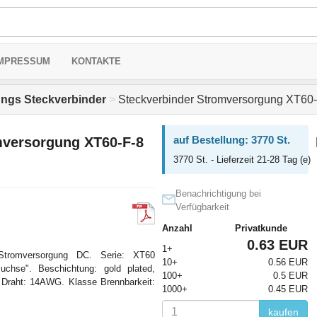
MPRESSUM
KONTAKTE
ungs Steckverbinder
>
Steckverbinder Stromversorgung XT60
auf Bestellung: 3770 St.
mversorgung XT60-F-8
3770 St. - Lieferzeit 21-28 Tag (e)
Benachrichtigung bei
Verfügbarkeit
Anzahl
Privatkunde
0.63 EUR
1+
 Stromversorgung DC. Serie: XT60
10+
0.56 EUR
uchse". Beschichtung: gold plated,
100+
0.5 EUR
 Draht: 14AWG. Klasse Brennbarkeit:
1000+
0.45 EUR
kaufen