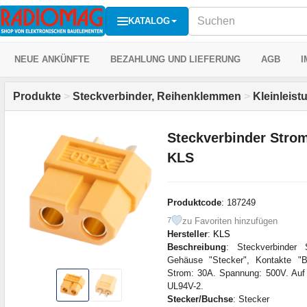
KATALOG
NEUE ANKÜNFTE
BEZAHLUNG UND LIEFERUNG
AGB
I
Produkte
>
Steckverbinder, Reihenklemmen
>
Kleinleist
Steckverbinder Stro
KLS
Produktcode
: 187249
zu Favoriten hinzufügen
7
Hersteller
:
KLS
Beschreibung
: Steckverbinder
Gehäuse "Stecker", Kontakte "B
Strom: 30A. Spannung: 500V. Auf
UL94V-2.
Stecker/Buchse
: Stecker