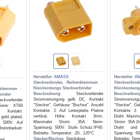
Hersteller
:
AMASS
Hersteller
:
A
Steckverbinder, Reihenklemmen
>
Steckverbin
Kleinleistungs Steckverbinder
Kleinleistun
nklemmen
>
Beschreibung
: Steckverbinder
Beschreibun
binder
Stromversorgung gelb DC. Kontakt
Stromversor
verbinder
"Stecker", Gehäuse "Buchse". Anzahl
"Stecker", G
Serie: XT60
Kontakte: 2. Auf Leiterplatte Platine
Kontakte: 2.
 Kontakt:
vertikal, Höhe Kontakt 3mm.
Draht Maxim
 gold plated,
Maximaler Strom: 35A. Nenn-
Strom: 35A (h
: 500V. Auf
Spannung: 500V. Stufe Schutz:IP40.
Draht und 
rennbarkeit:
Betriebs- Temperatur: -20...120°C
Spannung: 50
Stecker/Buchse
: Steckdose
Betriebs- Temp
ose