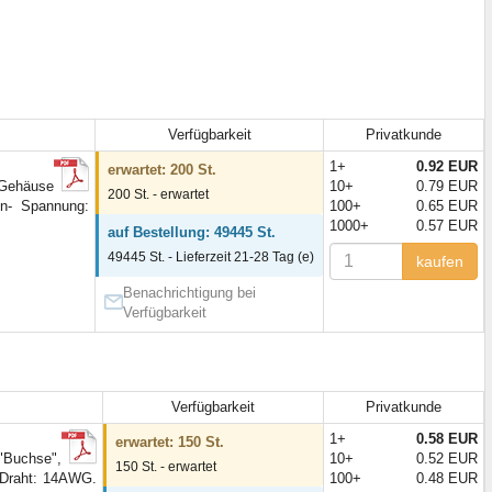
Verfügbarkeit
Privatkunde
1+
0.92 EUR
erwartet: 200 St.
Gehäuse
10+
0.79 EUR
200 St. - erwartet
nn- Spannung:
100+
0.65 EUR
1000+
0.57 EUR
auf Bestellung: 49445 St.
49445 St. - Lieferzeit 21-28 Tag (e)
kaufen
Benachrichtigung bei
Verfügbarkeit
Verfügbarkeit
Privatkunde
1+
0.58 EUR
erwartet: 150 St.
"Buchse",
10+
0.52 EUR
150 St. - erwartet
f Draht: 14AWG.
100+
0.48 EUR