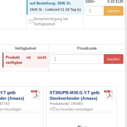
1000+
0.43 EUR
auf Bestellung: 2846 St.
2846 St. - Lieferzeit 21-28 Tag (e)
kaufen
Benachrichtigung bei
Verfügbarkeit
Verfügbarkeit
Privatkunde
.
Produkt ist nicht
kaufen
verfügbar
Y.T gelb
XT30UPB-M30.G.Y.T gelb
nder (Amass)
Steckverbinder (Amass)
187763
Produktcode: 195463
ten hinzufügen
zu Favoriten hinzufügen
9