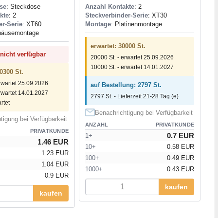
se
: Steckdose
Anzahl Kontakte
: 2
kte
: 2
Steckverbinder-Serie
: XT30
er-Serie
: XT60
Montage
: Platinenmontage
häusemontage
erwartet: 30000 St.
 nicht verfügbar
20000 St. - erwartet 25.09.2026
10000 St. - erwartet 14.01.2027
0300 St.
rwartet 25.09.2026
auf Bestellung: 2797 St.
rwartet 14.01.2027
2797 St. - Lieferzeit 21-28 Tag (e)
rtet
Benachrichtigung bei Verfügbarkeit
tigung bei Verfügbarkeit
ANZAHL
PRIVATKUNDE
PRIVATKUNDE
0.7 EUR
1+
1.46 EUR
10+
0.58 EUR
1.23 EUR
100+
0.49 EUR
1.04 EUR
1000+
0.43 EUR
0.9 EUR
kaufen
kaufen