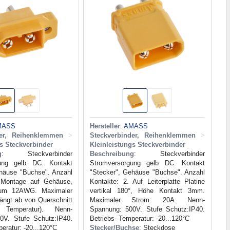
MASS
Hersteller
:
AMASS
der, Reihenklemmen
>
Steckverbinder, Reihenklemmen
>
gs Steckverbinder
Kleinleistungs Steckverbinder
g
: Steckverbinder
Beschreibung
: Steckverbinder
gung gelb DC. Kontakt
Stromversorgung gelb DC. Kontakt
ehäuse "Buchse". Anzahl
"Stecker", Gehäuse "Buchse". Anzahl
 Montage auf Gehäuse,
Kontakte: 2. Auf Leiterplatte Platine
um 12AWG. Maximaler
vertikal 180°, Höhe Kontakt 3mm.
ängt ab von Querschnitt
Maximaler Strom: 20A. Nenn-
Temperatur). Nenn-
Spannung: 500V. Stufe Schutz:IP40.
0V. Stufe Schutz:IP40.
Betriebs- Temperatur: -20...120°C
eratur: -20...120°C
Stecker/Buchse
: Steckdose