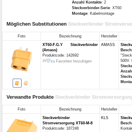
Anzahl Kontakte
: 2
Steckverbinder-Serie
: XT60
Montage
: Kabelmontage
Möglichen Substitutionen
Steckverbinder Stromvers
Foto
Bezeichnung
Hersteller
XT60-F.G.Y Steckverbinder
AMASS
Steck
(Amass)
Besch
Produktcode: 142692
"Stec
500V. 
zu Favoriten hinzufügen
25
Steck
Anzah
Steckv
Monta
Verwandte Produkte
Steckverbinder Stromversorgun
Foto
Bezeichnung
Hersteller
Steckverbinder
KLS
Steck
Stromversorgung XT60-M-8
Besch
Produktcode: 187248
Kontak