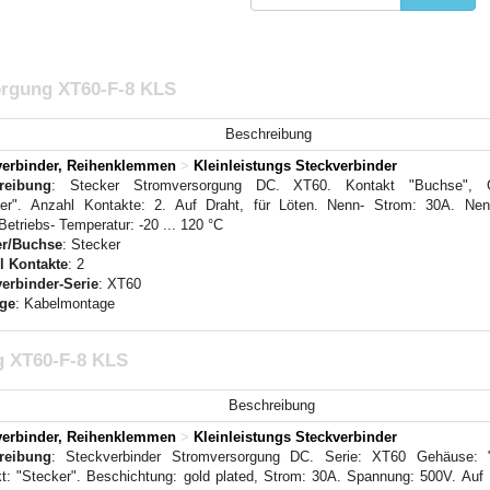
orgung XT60-F-8 KLS
Beschreibung
verbinder, Reihenklemmen
>
Kleinleistungs Steckverbinder
reibung
: Stecker Stromversorgung DC. XT60. Kontakt "Buchse", 
ker". Anzahl Kontakte: 2. Auf Draht, für Löten. Nenn- Strom: 30A. Ne
Betriebs- Temperatur: -20 ... 120 °C
er/Buchse
: Stecker
l Kontakte
: 2
erbinder-Serie
: XT60
ge
: Kabelmontage
g XT60-F-8 KLS
Beschreibung
verbinder, Reihenklemmen
>
Kleinleistungs Steckverbinder
reibung
: Steckverbinder Stromversorgung DC. Serie: XT60 Gehäuse: 
t: "Stecker". Beschichtung: gold plated, Strom: 30A. Spannung: 500V. Au