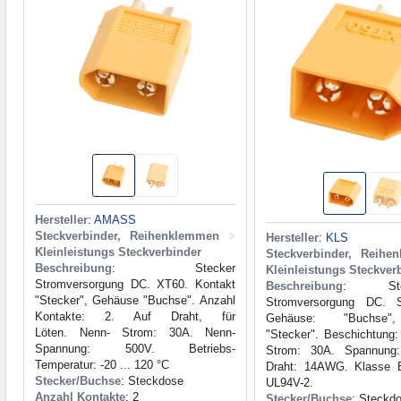
Hersteller
:
AMASS
Steckverbinder, Reihenklemmen
>
Hersteller
:
KLS
Kleinleistungs Steckverbinder
Steckverbinder, Reihe
Beschreibung
: Stecker
Kleinleistungs Steckver
Stromversorgung DC. XT60. Kontakt
Beschreibung
: Steck
"Stecker", Gehäuse "Buchse". Anzahl
Stromversorgung DC. 
Kontakte: 2. Auf Draht, für
Gehäuse: "Buchse",
Löten. Nenn- Strom: 30A. Nenn-
"Stecker". Beschichtung:
Spannung: 500V. Betriebs-
Strom: 30A. Spannung
Temperatur: -20 ... 120 °C
Draht: 14AWG. Klasse B
Stecker/Buchse
: Steckdose
UL94V-2.
Anzahl Kontakte
: 2
Stecker/Buchse
: Steckd