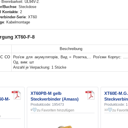
 Brennbarkeit: UL94V-2.
er/Buchse
: Steckdose
l Kontakte
: 2
erbinder-Serie
: XT60
ge
: Kabelmontage
rgung XT60-F-8
Beschreibung
IC CO
Роз'єм для акумуляторів, Вид = Розетка,... Роз'єми Корпус: ....
Од. вим: шт
Anzahl je Verpackung: 1 Stücke
XT60PB-M gelb
XT60E-M.G.
60-M-
Steckverbinder (Amass)
Steckverbi
Produktcode: 195473
Produktcode: 
zu Favoriten hinzufügen
zu Favori
9
33
n