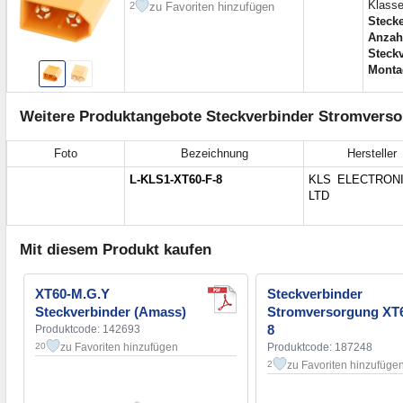
Klasse
zu Favoriten hinzufügen
2
Steck
Anzah
Steckv
Monta
Weitere Produktangebote Steckverbinder Stromverso
Foto
Bezeichnung
Hersteller
L-KLS1-XT60-F-8
KLS ELECTRON
LTD
Mit diesem Produkt kaufen
XT60-M.G.Y
Steckverbinder
Steckverbinder (Amass)
Stromversorgung XT
8
Produktcode: 142693
zu Favoriten hinzufügen
Produktcode: 187248
20
zu Favoriten hinzufüge
2