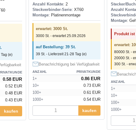
Anzahl Kontakte
: 2
Stecker/Buch
Steckverbinder-Serie
: XT60
Anzahl Konta
T60
Montage
: Platinenmontage
Steckverbind
Montage
: Ge
erwartet: 3000 St.
Produkt ist
3000 St. - erwartet 25.09.2026
erwartet: 10
auf Bestellung: 39 St.
.
80000 St. - e
39 St. - Lieferzeit 21-28 Tag (e)
 Tag (e)
20000 St. - e
300 St. - erwa
Benachrichtigung bei Verfügbarkeit
erfügbarkeit
ANZAHL
PRIVATKUNDE
PRIVATKUNDE
Benachrich
0.86 EUR
1+
0.58 EUR
ANZAHL
10+
0.73 EUR
0.52 EUR
1+
100+
0.61 EUR
0.48 EUR
10+
1000+
0.54 EUR
0.43 EUR
100+
1000+
kaufen
kaufen