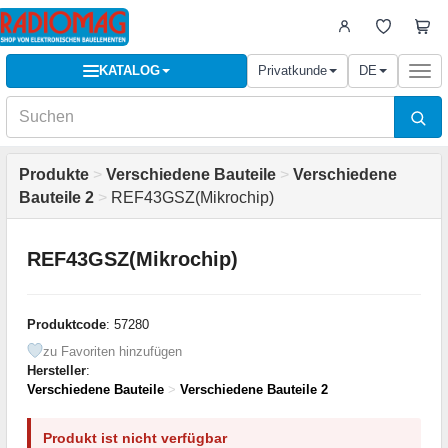
KATALOG
Privatkunde
DE
Togg
navi
Produkte
>
Verschiedene Bauteile
>
Verschiedene
Bauteile 2
>
REF43GSZ(Mikrochip)
REF43GSZ(Mikrochip)
Produktcode
: 57280
zu Favoriten hinzufügen
Hersteller
:
Verschiedene Bauteile
>
Verschiedene Bauteile 2
Produkt ist nicht verfügbar