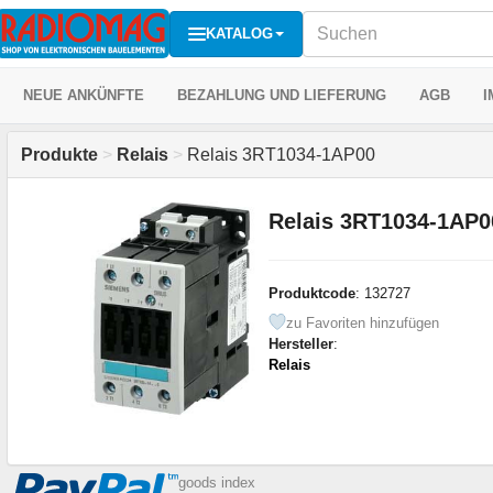
KATALOG
NEUE ANKÜNFTE
BEZAHLUNG UND LIEFERUNG
AGB
I
Produkte
>
Relais
>
Relais 3RT1034-1AP00
Relais 3RT1034-1AP0
Produktcode
: 132727
zu Favoriten hinzufügen
Hersteller
:
Relais
goods index