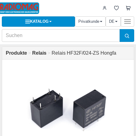
KATALOG
Privatkunde
DE
Togg
navi
Produkte
>
Relais
>
Relais HF32F/024-ZS Hongfa