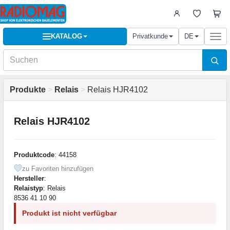
KATALOG
Privatkunde
DE
Togg
navi
Produkte
>
Relais
>
Relais HJR4102
Relais HJR4102
Produktcode
: 44158
zu Favoriten hinzufügen
Hersteller
:
Relaistyp
: Relais
8536 41 10 90
Produkt ist nicht verfügbar